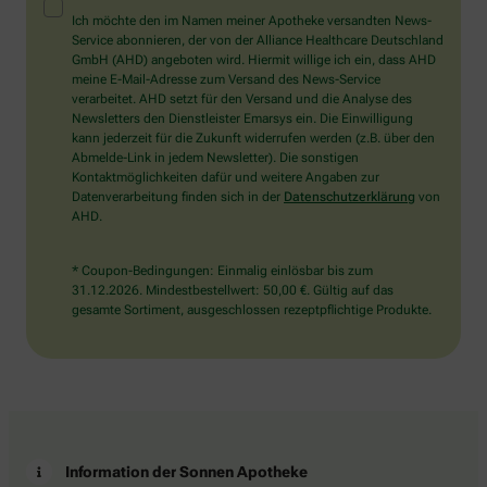
Mensch?
Ich möchte den im Namen meiner Apotheke versandten News-
Dann
Service abonnieren, der von der Alliance Healthcare Deutschland
wählen
GmbH (AHD) angeboten wird. Hiermit willige ich ein, dass AHD
Sie
meine E-Mail-Adresse zum Versand des News-Service
bitte
verarbeitet. AHD setzt für den Versand und die Analyse des
das
Newsletters den Dienstleister Emarsys ein. Die Einwilligung
Haus.
kann jederzeit für die Zukunft widerrufen werden (z.B. über den
Abmelde-Link in jedem Newsletter). Die sonstigen
Kontaktmöglichkeiten dafür und weitere Angaben zur
Datenverarbeitung finden sich in der
Datenschutzerklärung
von
AHD.
* Coupon-Bedingungen: Einmalig einlösbar bis zum
31.12.2026. Mindestbestellwert: 50,00 €. Gültig auf das
gesamte Sortiment, ausgeschlossen rezeptpflichtige Produkte.
Information der Sonnen Apotheke