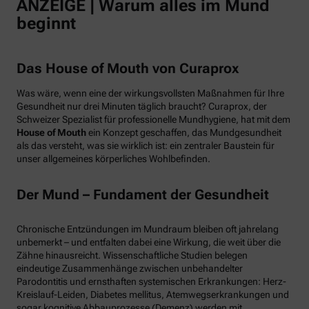
ANZEIGE | Warum alles im Mund
beginnt
Das House of Mouth von Curaprox
Was wäre, wenn eine der wirkungsvollsten Maßnahmen für Ihre
Gesundheit nur drei Minuten täglich braucht? Curaprox, der
Schweizer Spezialist für professionelle Mundhygiene, hat mit dem
House of Mouth
ein Konzept geschaffen, das Mundgesundheit
als das versteht, was sie wirklich ist: ein zentraler Baustein für
unser allgemeines körperliches Wohlbefinden.
Der Mund – Fundament der Gesundheit
Chronische Entzündungen im Mundraum bleiben oft jahrelang
unbemerkt – und entfalten dabei eine Wirkung, die weit über die
Zähne hinausreicht. Wissenschaftliche Studien belegen
eindeutige Zusammenhänge zwischen unbehandelter
Parodontitis und ernsthaften systemischen Erkrankungen: Herz-
Kreislauf-Leiden, Diabetes mellitus, Atemwegserkrankungen und
sogar kognitive Abbauprozesse (Demenz) werden mit