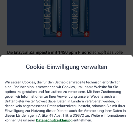
Die
Enzycal Zahnpasta mit 1450 ppm Fluorid
schöpft das volle
Potential deines Speichels aus und boostet mit natürlichen
Enzymen deine körpereigenen Abwehrkräfte.
Cookie-Einwilligung verwalten
Raumfüllend, effektiv und schonend:
Curaprox-
Interdentalbürsten „prime“
reinigen den gesamten kritischen
Wir setzen Cookies, die für den Betrieb der Website technisch erforderlich
Zahnzwischenraum effektiv und verletzungsfrei: vom
sind. Darüber hinaus verwenden wir Cookies, um unsere Website für Sie
Zahnfleischrand über die konkaven Nischen bis direkt unter die
optimal zu gestalten und fortlaufend zu verbessern. Mit Ihrer Zustimmung
Kontaktstelle. Selbst kleinste Interdentalräume werden ohne
geben wir Informationen zu Ihrer Verwendung unserer Website auch an
Drittanbieter weiter. Soweit dabei Daten in Ländern verarbeitet werden, in
®
Verletzungsgefahr behandelt – dank Cural
, dem hauchdünnen
denen kein angemessenes Datenschutzniveau besteht, stimmen Sie mit Ihrer
und extrastarken Chirurgendraht, mit dem eine einzige
Einwilligung zur Nutzung dieser Dienste auch der Verarbeitung Ihrer Daten in
Reinigungsbewegung ausreicht: einmal rein und raus. Fertig.
diesen Ländern gem. Artikel 49 Abs. 1 lit. a DSGVO zu. Weitere Informationen
können Sie unserer
Datenschutzerklärung
entnehmen.
Das House of Mouth bündelt dieses Wissen – und macht
konsequente Mundpflege für jeden zugänglich.