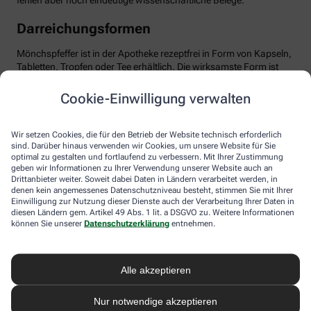
fehlen aber noch eindeutige wissenschaftliche Belege.
Darreichungsformen
Mönchspfeffer ist in der Apotheke rezeptfrei in Form von Kapseln,
Tabletten, Tropfen oder Tee erhältlich. Die wirksamste Form ist
das standardisierte Trockenextrakt, optimal dosiert mit etwa 20
mg pro Tag. Wichtig: Man sollte Geduld haben und das Präparat
Cookie-Einwilligung verwalten
mindestens über drei Menstruationszyklen einnehmen, bis sich
die positiven Effekte entfalten können. Mönchspfeffer ist in der
Regel gut verträglich. Dennoch sollten Sie die Anwendung ärztlich
Wir setzen Cookies, die für den Betrieb der Website technisch erforderlich
besprechen, besonders bei gleichzeitiger Einnahme von
sind. Darüber hinaus verwenden wir Cookies, um unsere Website für Sie
optimal zu gestalten und fortlaufend zu verbessern. Mit Ihrer Zustimmung
Medikamenten, die auf Dopamin-Rezeptoren wirken,
geben wir Informationen zu Ihrer Verwendung unserer Website auch an
beispielsweise bei psychischen Erkrankungen. Ebenso sollte
Drittanbieter weiter. Soweit dabei Daten in Ländern verarbeitet werden, in
Mönchspfeffer nicht in Schwangerschaft oder Stillzeit
denen kein angemessenes Datenschutzniveau besteht, stimmen Sie mit Ihrer
eingenommen werden, da er u.a. die Milchproduktion stören
Einwilligung zur Nutzung dieser Dienste auch der Verarbeitung Ihrer Daten in
kann.
diesen Ländern gem. Artikel 49 Abs. 1 lit. a DSGVO zu. Weitere Informationen
können Sie unserer
Datenschutzerklärung
entnehmen.
Alle akzeptieren
Nur notwendige akzeptieren