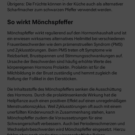
Übrigens: Die Früchte können in der Küche auch als alternativer
Scharfmacher zum schwarzen Pfeffer verwendet werden.
So wirkt Mönchspfeffer
Mönchspfeffer wirkt regulierend auf den Hormonhaushalt und ist
ein erwiesen wirksames alternatives Heilmittel bei verschiedenen
Frauenbeschwerden wie dem prämenstruellen Syndrom (PMS)
und Zyklusstörungen. Beim PMS treten oft Symptome wie
Reizbarkeit, Brustspannen und Stimmungsschwankungen auf.
Ursache der Beschwerden sind häufig erhöhte Werte des
körpereigenen Hormons Prolaktin. Prolaktin ist für die
Milchbildung in der Brust zuständig und hemmt zugleich die
Reifung der Follikel in den Eierstöcken.
Die Inhaltsstoffe des Mönchspfeffers senken die Ausschüttung
des Hormons. Durch die prolaktinsenkende Wirkung hat die
Heilpflanze auch einen positiven Effekt auf einen unregelmäßigen
Menstruationszyklus. Weil Zyklusstörungen oft auch mit einem
unerfüllten Kinderwunsch in Zusammenhang stehen, kann
Mönchspfeffer zudem die Voraussetzungen für eine
Schwangerschaft verbessern. Auch bei Periodenschmerzen und
Wechseljahrbeschwerden wird Mönchspfeffer eingesetzt. Hierzu