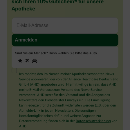
sich Ihren 10% Gutschein* für unsere
Apotheke
Sind Sie ein Mensch? Dann wählen Sie bitte
das Auto
.
1
2
3
Sind
Sie
ein
Mensch?
Ich möchte den im Namen meiner Apotheke versandten News-
Dann
Service abonnieren, der von der Alliance Healthcare Deutschland
wählen
GmbH (AHD) angeboten wird. Hiermit willige ich ein, dass AHD
Sie
meine E-Mail-Adresse zum Versand des News-Service
bitte
verarbeitet. AHD setzt für den Versand und die Analyse des
das
Newsletters den Dienstleister Emarsys ein. Die Einwilligung
Auto.
kann jederzeit für die Zukunft widerrufen werden (z.B. über den
Abmelde-Link in jedem Newsletter). Die sonstigen
Kontaktmöglichkeiten dafür und weitere Angaben zur
Datenverarbeitung finden sich in der
Datenschutzerklärung
von
AHD.