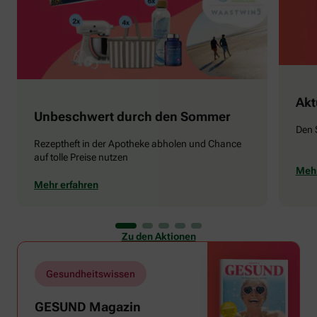
Akt
Unbeschwert durch den Sommer
Den 
Rezeptheft in der Apotheke abholen und Chance
auf tolle Preise nutzen
Mehr
Mehr erfahren
Zu den Aktionen
Gesundheitswissen
GESUND Magazin