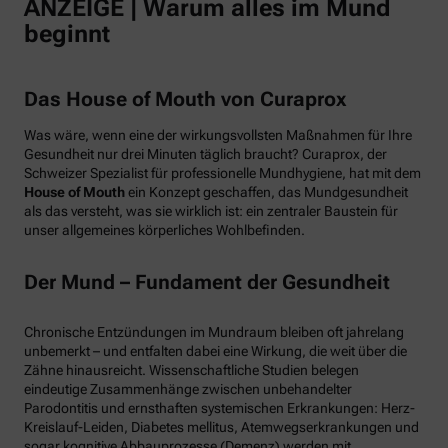
ANZEIGE | Warum alles im Mund
beginnt
Das House of Mouth von Curaprox
Was wäre, wenn eine der wirkungsvollsten Maßnahmen für Ihre
Gesundheit nur drei Minuten täglich braucht? Curaprox, der
Schweizer Spezialist für professionelle Mundhygiene, hat mit dem
House of Mouth
ein Konzept geschaffen, das Mundgesundheit
als das versteht, was sie wirklich ist: ein zentraler Baustein für
unser allgemeines körperliches Wohlbefinden.
Der Mund – Fundament der Gesundheit
Chronische Entzündungen im Mundraum bleiben oft jahrelang
unbemerkt – und entfalten dabei eine Wirkung, die weit über die
Zähne hinausreicht. Wissenschaftliche Studien belegen
eindeutige Zusammenhänge zwischen unbehandelter
Parodontitis und ernsthaften systemischen Erkrankungen: Herz-
Kreislauf-Leiden, Diabetes mellitus, Atemwegserkrankungen und
sogar kognitive Abbauprozesse (Demenz) werden mit