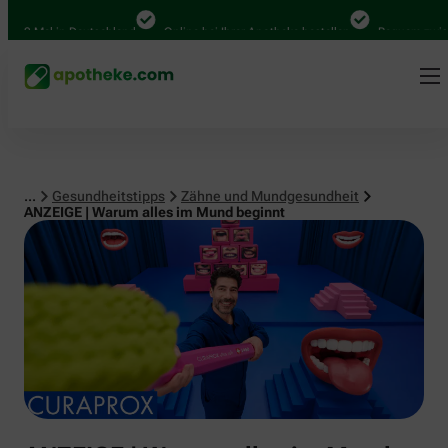
00 Mal in Deutschland
Online bei Ihrer Apotheke bestellen
Bequem zwischen
...
Gesundheitstipps
Zähne und Mundgesundheit
ANZEIGE | Warum alles im Mund beginnt