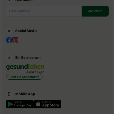
Social Media
Ein Service von
Über die Kooperation
Mobile App