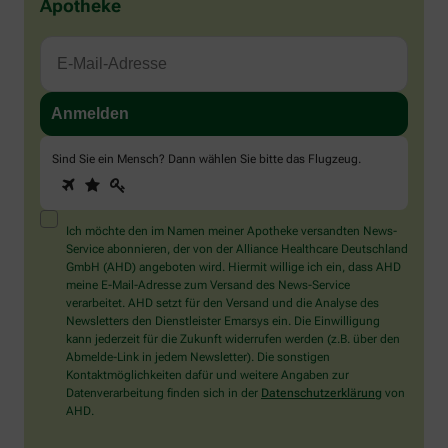
Apotheke
Sind Sie ein Mensch? Dann wählen Sie bitte
das Flugzeug
.
1
2
3
Sind
Sie
ein
Mensch?
Ich möchte den im Namen meiner Apotheke versandten News-
Dann
Service abonnieren, der von der Alliance Healthcare Deutschland
wählen
GmbH (AHD) angeboten wird. Hiermit willige ich ein, dass AHD
Sie
meine E-Mail-Adresse zum Versand des News-Service
bitte
verarbeitet. AHD setzt für den Versand und die Analyse des
das
Newsletters den Dienstleister Emarsys ein. Die Einwilligung
Flugzeug.
kann jederzeit für die Zukunft widerrufen werden (z.B. über den
Abmelde-Link in jedem Newsletter). Die sonstigen
Kontaktmöglichkeiten dafür und weitere Angaben zur
Datenverarbeitung finden sich in der
Datenschutzerklärung
von
AHD.