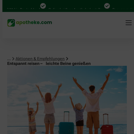
al in Deutschland
Online bei Ihrer Apotheke bestellen
Bequem zwischen Ab
...
Aktionen & Empfehlungen
Entspannt reisen – leichte Beine genießen