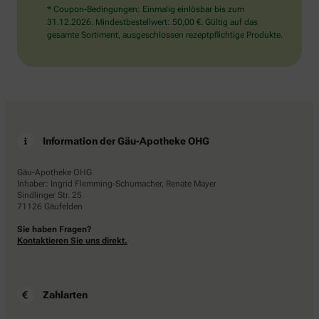
* Coupon-Bedingungen: Einmalig einlösbar bis zum
31.12.2026. Mindestbestellwert: 50,00 €. Gültig auf das
gesamte Sortiment, ausgeschlossen rezeptpflichtige Produkte.
Information der Gäu-Apotheke OHG
Gäu-Apotheke OHG
Inhaber: Ingrid Flemming-Schumacher, Renate Mayer
Sindlinger Str. 25
71126 Gäufelden
Sie haben Fragen?
Kontaktieren Sie uns direkt.
Zahlarten