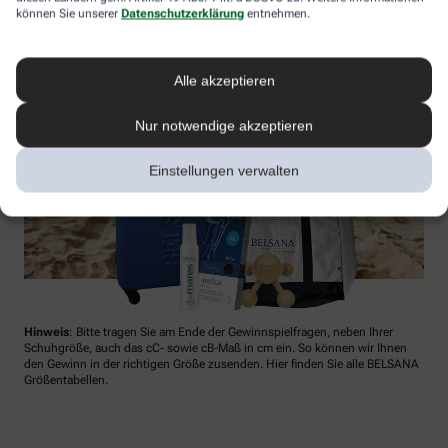
können Sie unserer
Datenschutzerklärung
entnehmen.
Alle akzeptieren
Nur notwendige akzeptieren
Einstellungen verwalten
Hinweis
: Bitte tragen Sie am Ende der Gewinnspielfragen, neben Ihrer
Schuhgröße, auch das cC- sowie cB-Maß in cm ein. So können wir Ihnen
den Gewinn in der richtigen Größe zusenden. Hier finden Sie alle BELSANA
Größentabellen.