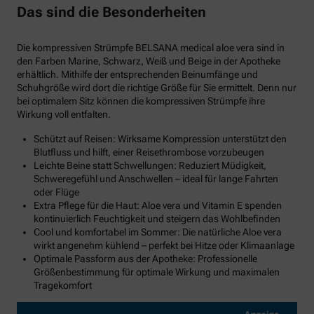
Das sind die Besonderheiten
Die kompressiven Strümpfe BELSANA medical aloe vera sind in
den Farben Marine, Schwarz, Weiß und Beige in der Apotheke
erhältlich. Mithilfe der entsprechenden Beinumfänge und
Schuhgröße wird dort die richtige Größe für Sie ermittelt. Denn nur
bei optimalem Sitz können die kompressiven Strümpfe ihre
Wirkung voll entfalten.
Schützt auf Reisen: Wirksame Kompression unterstützt den
Blutfluss und hilft, einer Reisethrombose vorzubeugen
Leichte Beine statt Schwellungen: Reduziert Müdigkeit,
Schweregefühl und Anschwellen – ideal für lange Fahrten
oder Flüge
Extra Pflege für die Haut: Aloe vera und Vitamin E spenden
kontinuierlich Feuchtigkeit und steigern das Wohlbefinden
Cool und komfortabel im Sommer: Die natürliche Aloe vera
wirkt angenehm kühlend – perfekt bei Hitze oder Klimaanlage
Optimale Passform aus der Apotheke: Professionelle
Größenbestimmung für optimale Wirkung und maximalen
Tragekomfort