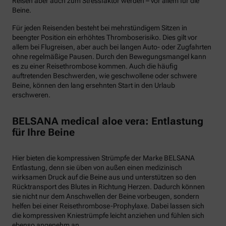
Reisen aber auch zum Stressfaktor werden – vor allem für die
Beine.
Für jeden Reisenden besteht bei mehrstündigem Sitzen in
beengter Position ein erhöhtes Thromboserisiko. Dies gilt vor
allem bei Flugreisen, aber auch bei langen Auto- oder Zugfahrten
ohne regelmäßige Pausen. Durch den Bewegungsmangel kann
es zu einer Reisethrombose kommen. Auch die häufig
auftretenden Beschwerden, wie geschwollene oder schwere
Beine, können den lang ersehnten Start in den Urlaub
erschweren.
BELSANA medical aloe vera: Entlastung
für Ihre Beine
Hier bieten die kompressiven Strümpfe der Marke BELSANA
Entlastung, denn sie üben von außen einen medizinisch
wirksamen Druck auf die Beine aus und unterstützen so den
Rücktransport des Blutes in Richtung Herzen. Dadurch können
sie nicht nur dem Anschwellen der Beine vorbeugen, sondern
helfen bei einer Reisethrombose-Prophylaxe. Dabei lassen sich
die kompressiven Kniestrümpfe leicht anziehen und fühlen sich
ebenso angenehm an.