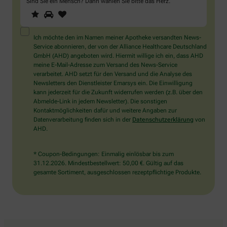
Sind Sie ein Mensch? Dann wählen Sie bitte
das Herz
.
1
2
3
Sind
Sie
ein
Mensch?
Ich möchte den im Namen meiner Apotheke versandten News-
Dann
Service abonnieren, der von der Alliance Healthcare Deutschland
wählen
GmbH (AHD) angeboten wird. Hiermit willige ich ein, dass AHD
Sie
meine E-Mail-Adresse zum Versand des News-Service
bitte
verarbeitet. AHD setzt für den Versand und die Analyse des
das
Newsletters den Dienstleister Emarsys ein. Die Einwilligung
Herz.
kann jederzeit für die Zukunft widerrufen werden (z.B. über den
Abmelde-Link in jedem Newsletter). Die sonstigen
Kontaktmöglichkeiten dafür und weitere Angaben zur
Datenverarbeitung finden sich in der
Datenschutzerklärung
von
AHD.
* Coupon-Bedingungen: Einmalig einlösbar bis zum
31.12.2026. Mindestbestellwert: 50,00 €. Gültig auf das
gesamte Sortiment, ausgeschlossen rezeptpflichtige Produkte.