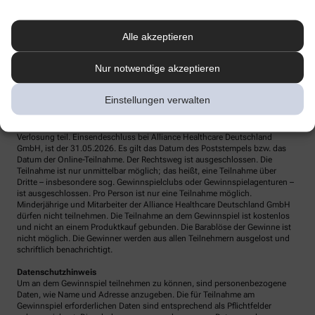
Teilnahmebedingungen
Veranstalter ist Alliance Healthcare Deutschland GmbH, Franklinstraße 46-
Alle akzeptieren
48, 60486 Frankfurt. Die Teilnahme ist online
unter www.apotheke.com und per Post möglich. So einfach geht die
Teilnahme am Gewinnspiel – online Eingabemaske ausfüllen und
Nur notwendige akzeptieren
teilnehmen oder Postkarte senden an: Alliance Healthcare Deutschland
GmbH, Despina Kalaitzidou, Stichwort „Care Plus“, Pragstraße 154, 70376
Stuttgart.
Einstellungen verwalten
Nur vollständig ausgefüllte Teilnahmeformulare (Pflichtangaben) und bei
Zusendung per Post ausreichend frankierte Einsendungen nehmen an der
Verlosung teil. Einsendeschluss bei Alliance Healthcare Deutschland
GmbH, ist der 31.05.2026. Es gilt das Datum des Poststempels bzw. das
Datum der Online-Teilnahme. Der Rechtsweg ist ausgeschlossen. Die
Teilnahme ist nur unmittelbar möglich; das heißt, eine Teilnahme über
Dritte – insbesondere sog. Gewinnspielclubs oder Gewinnspielagenturen –
ist ausgeschlossen. Pro Person ist nur eine Teilnahme möglich.
Minderjährige und Mitarbeiter der Alliance Healthcare Deutschland GmbH
dürfen nicht teilnehmen. Die Teilnahme an dem Gewinnspiel ist kostenlos
und nicht an einem Produktkauf gebunden. Die Barablöse der Gewinne ist
nicht möglich. Die Gewinner werden aus allen Teilnehmern ausgelost und
schriftlich benachrichtigt.
Datenschutzhinweis
Um an dem Gewinnspiel teilnehmen zu können, sind personenbezogene
Daten, wie Name und Adresse anzugeben. Die für Teilnahme am
Gewinnspiel erforderlichen Daten sind entsprechend als Pflichtfelder