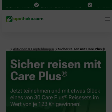
 Mal in Deutschland
Online bei Ihrer Apotheke bestellen
Bequem zwischen A
...
Aktionen & Empfehlungen
Sicher reisen mit Care Plus®