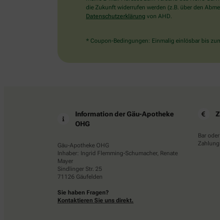
die Zukunft widerrufen werden (z.B. über den Abmel
Datenschutzerklärung
von AHD.
* Coupon-Bedingungen: Einmalig einlösbar bis zum 
Information der Gäu-Apotheke
Z
OHG
Bar oder
Zahlungs
Gäu-Apotheke OHG
Inhaber: Ingrid Flemming-Schumacher, Renate
Mayer
Sindlinger Str. 25
71126 Gäufelden
Sie haben Fragen?
Kontaktieren Sie uns direkt.