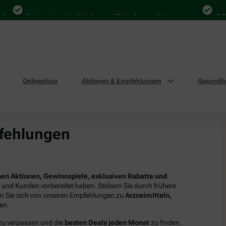
n
Bequem zwischen Abholung und Botendienst wählen
4.000 M
Onlineshop
Aktionen & Empfehlungen
Gesundhe
fehlungen
en Aktionen, Gewinnspiele, exklusiven Rabatte und
n und Kunden vorbereitet haben. Stöbern Sie durch frühere
en Sie sich von unseren Empfehlungen zu
Arzneimitteln,
ren.
 zu verpassen und die
besten Deals jeden Monat
zu finden.