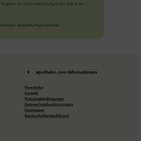
 Angaben zur Datenverarbeitung finden sich in der
chlossen rezeptpflichtige Produkte.
apotheke.com Informationen
Newsletter
Kontakt
Nutzungsbedingungen
Datenschutzbestimmungen
Impressum
Barrierefreiheitserklärung