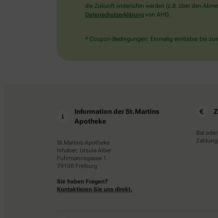
die Zukunft widerrufen werden (z.B. über den Abmel
Datenschutzerklärung
von AHD.
* Coupon-Bedingungen: Einmalig einlösbar bis zum 
Information der St.Martins
Z
Apotheke
Bar oder
Zahlungs
St.Martins Apotheke
Inhaber: Ursula Alber
Fuhrmannsgasse 1
79108 Freiburg
Sie haben Fragen?
Kontaktieren Sie uns direkt.