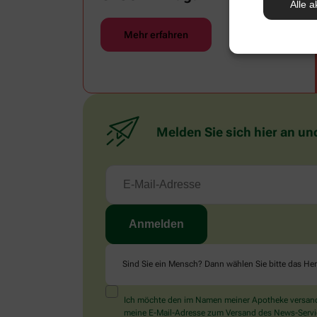
Alle a
Mehr erfahren
Melden Sie sich hier an un
Sind Sie ein Mensch? Dann wählen Sie bitte
das He
Ich möchte den im Namen meiner Apotheke versandt
meine E-Mail-Adresse zum Versand des News-Service 