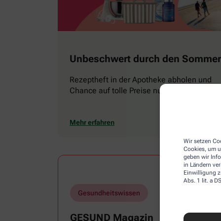
Unbeschwert durch den Sommer
Rezeptheft in der Apotheke abholen und
Chance auf tolle Preise nutzen
Mehr erfahren
Wir setzen Coo
Cookies, um u
geben wir Inf
in Ländern ve
Einwilligung z
Abs. 1 lit. a
Gesundheitswissen
GESUND Magazin