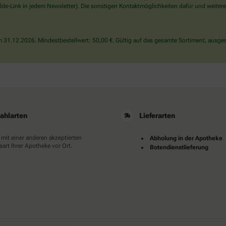
wählen
de-Link in jedem Newsletter). Die sonstigen Kontaktmöglichkeiten dafür und weitere
Sie
bitte
das
31.12.2026. Mindestbestellwert: 50,00 €. Gültig auf das gesamte Sortiment, ausges
Herz.
ahlarten
Lieferarten
 mit einer anderen akzeptierten
Abholung in der Apotheke
art Ihrer Apotheke vor Ort.
Botendienstlieferung