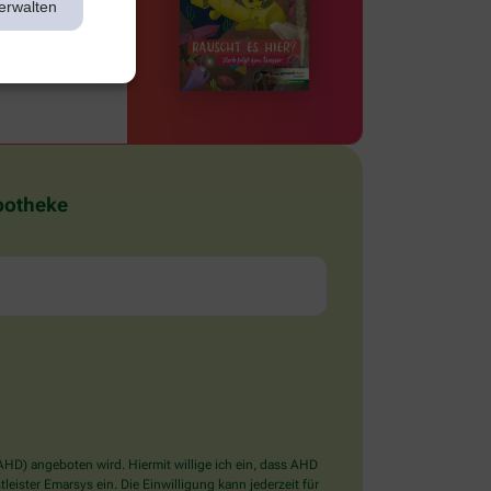
erwalten
Apotheke
D) angeboten wird. Hiermit willige ich ein, dass AHD
ister Emarsys ein. Die Einwilligung kann jederzeit für