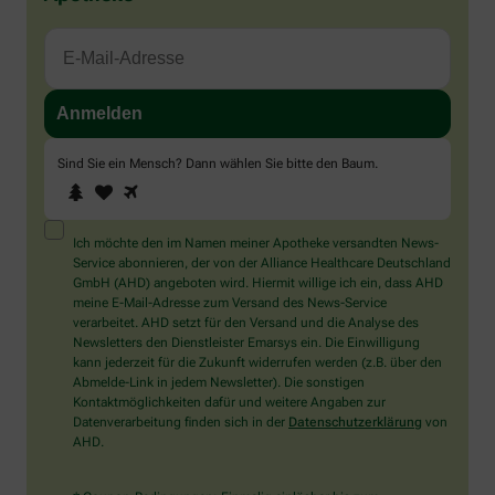
Sind Sie ein Mensch? Dann wählen Sie bitte
den Baum
.
1
2
3
Sind
Sie
ein
Mensch?
Ich möchte den im Namen meiner Apotheke versandten News-
Dann
Service abonnieren, der von der Alliance Healthcare Deutschland
wählen
GmbH (AHD) angeboten wird. Hiermit willige ich ein, dass AHD
Sie
meine E-Mail-Adresse zum Versand des News-Service
bitte
verarbeitet. AHD setzt für den Versand und die Analyse des
den
Newsletters den Dienstleister Emarsys ein. Die Einwilligung
Baum.
kann jederzeit für die Zukunft widerrufen werden (z.B. über den
Abmelde-Link in jedem Newsletter). Die sonstigen
Kontaktmöglichkeiten dafür und weitere Angaben zur
Datenverarbeitung finden sich in der
Datenschutzerklärung
von
AHD.