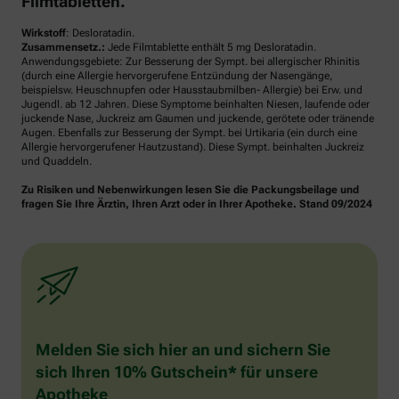
Filmtabletten.
Wirkstoff
: Desloratadin.
Zusammensetz.:
Jede Filmtablette enthält 5 mg Desloratadin.
Anwendungsgebiete: Zur Besserung der Sympt. bei allergischer Rhinitis
(durch eine Allergie hervorgerufene Entzündung der Nasengänge,
beispielsw. Heuschnupfen oder Hausstaubmilben- Allergie) bei Erw. und
Jugendl. ab 12 Jahren. Diese Symptome beinhalten Niesen, laufende oder
juckende Nase, Juckreiz am Gaumen und juckende, gerötete oder tränende
Augen. Ebenfalls zur Besserung der Sympt. bei Urtikaria (ein durch eine
Allergie hervorgerufener Hautzustand). Diese Sympt. beinhalten Juckreiz
und Quaddeln.
Zu Risiken und Nebenwirkungen lesen Sie die Packungsbeilage und
fragen Sie Ihre Ärztin, Ihren Arzt oder in Ihrer Apotheke. Stand 09/2024
Melden Sie sich hier an und sichern Sie
sich Ihren 10% Gutschein* für unsere
Apotheke