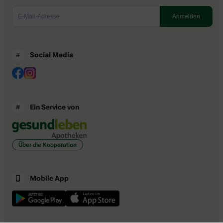
Social Media
Ein Service von
Über die Kooperation
Mobile App