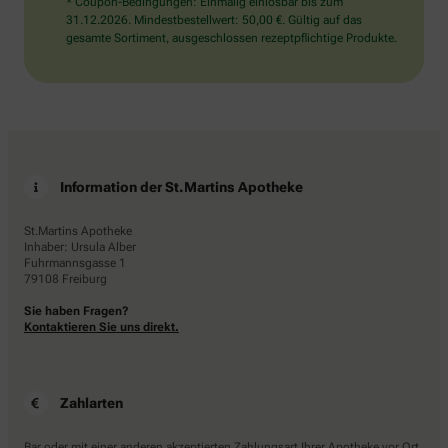
* Coupon-Bedingungen: Einmalig einlösbar bis zum
31.12.2026. Mindestbestellwert: 50,00 €. Gültig auf das
gesamte Sortiment, ausgeschlossen rezeptpflichtige Produkte.
Information der St.Martins Apotheke
St.Martins Apotheke
Inhaber: Ursula Alber
Fuhrmannsgasse 1
79108 Freiburg
Sie haben Fragen?
Kontaktieren Sie uns direkt.
Zahlarten
Bar oder mit einer anderen akzeptierten Zahlungsart Ihrer Apotheke vor Ort.