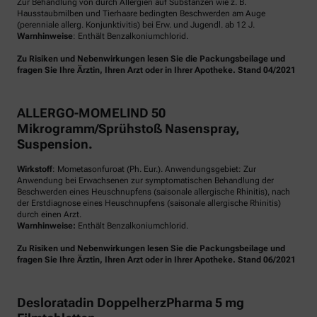
Zur Behandlung von durch Allergien auf Substanzen wie z. B.
Hausstaubmilben und Tierhaare bedingten Beschwerden am Auge
(perenniale allerg. Konjunktivitis) bei Erw. und Jugendl. ab 12 J.
Warnhinweise
: Enthält Benzalkoniumchlorid.
Zu Risiken und Nebenwirkungen lesen Sie die Packungsbeilage und
fragen Sie Ihre Ärztin, Ihren Arzt oder in Ihrer Apotheke. Stand 04/2021
ALLERGO-MOMELIND 50
Mikrogramm/Sprühstoß Nasenspray,
Suspension.
Wirkstoff
: Mometasonfuroat (Ph. Eur.). Anwendungsgebiet: Zur
Anwendung bei Erwachsenen zur symptomatischen Behandlung der
Beschwerden eines Heuschnupfens (saisonale allergische Rhinitis), nach
der Erstdiagnose eines Heuschnupfens (saisonale allergische Rhinitis)
durch einen Arzt.
Warnhinweise:
Enthält Benzalkoniumchlorid.
Zu Risiken und Nebenwirkungen lesen Sie die Packungsbeilage und
fragen Sie Ihre Ärztin, Ihren Arzt oder in Ihrer Apotheke. Stand 06/2021
Desloratadin DoppelherzPharma 5 mg