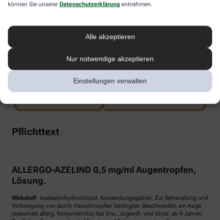
können Sie unserer
Datenschutzerklärung
entnehmen.
www.doppelherz.de
Alle akzeptieren
Nur notwendige akzeptieren
Einstellungen verwalten
Pflichttext
ALLERGO-AZELIND 0,5 mg/ml Augentropfen,
Lösung.
Wirkstoff
: Azelastinhydrochlorid. Anwendungsgebiet: Zur Behandlung und
Vorbeugung von durch Heuschnupfen bedingten Beschwerden am Auge
(saisonale allerg. Konjunktivitis) bei Erw., Jugendl. und Kindr. ab 4 Jahren.