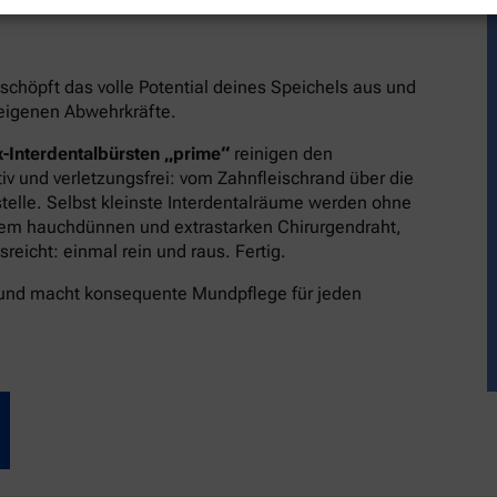
schöpft das volle Potential deines Speichels aus und
reigenen Abwehrkräfte.
-Interdentalbürsten „prime“
reinigen den
v und verletzungsfrei: vom Zahnfleischrand über die
stelle. Selbst kleinste Interdentalräume werden ohne
dem hauchdünnen und extrastarken Chirurgendraht,
eicht: einmal rein und raus. Fertig.
 und macht konsequente Mundpflege für jeden