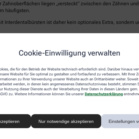
r Zahnoberflächen liegen „versteckt“ zwischen den Zähnen und 
m häufigsten.
t Interdentalbürsten ist daher kein optionales Extra, sondern u
Cookie-Einwilligung verwalten
Curaprox bietet für jeden Schritt die passende Lösun
5.460 Filamenten für eine schonend-gründliche Rei
kies, die für den Betrieb der Website technisch erforderlich sind. Darüber hinaus v
Zahnpasta Enzycal 1450
, die die natürliche Mundfl
nsere Website für Sie optimal zu gestalten und fortlaufend zu verbessern. Mit Ihrer
ormationen zu Ihrer Verwendung unserer Website auch an Drittanbieter weiter. Soweit
Außerdem das
CPS prime Starter Set
– ein Sortimen
rarbeitet werden, in denen kein angemessenes Datenschutzniveau besteht, stimmen Si
Größen für eine vollständige und umfassende Pflege
ur Nutzung dieser Dienste auch der Verarbeitung Ihrer Daten in diesen Ländern gem. 
 DSGVO zu. Weitere Informationen können Sie unserer
Datenschutzerklärung
entnehm
Sanft zu Zähnen und Zahnfleisch – unerbittlich geg
®
hocheffizienten
5.460 Curen
-Borsten
der Curaprox
schonen aber Zahnfleisch und- schmelz. Der kleine B
ermöglicht ein präzises, wirkungsvolles Zähneputze
kzeptieren
Nur notwendige akzeptieren
Einstellungen v