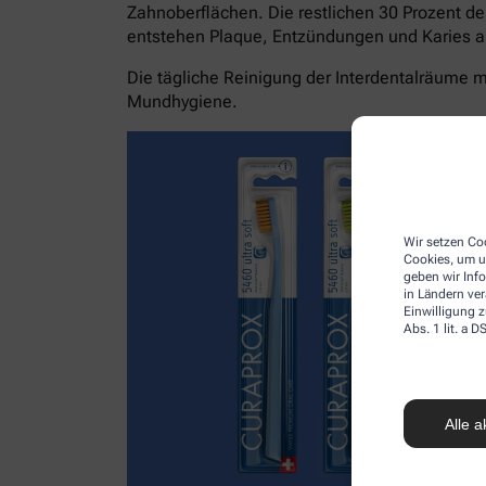
Zahnoberflächen. Die restlichen 30 Prozent de
entstehen Plaque, Entzündungen und Karies a
Die tägliche Reinigung der Interdentalräume mi
Mundhygiene.
Wir setzen Coo
Cookies, um u
geben wir Inf
in Ländern ve
Einwilligung z
Abs. 1 lit. a
Alle a