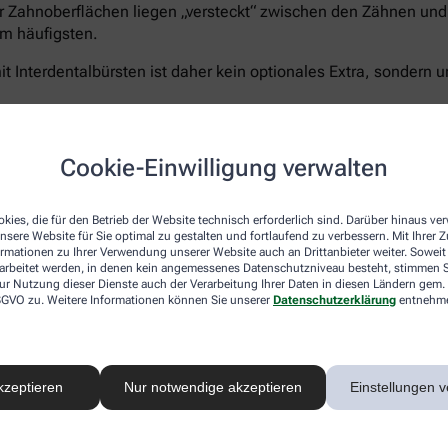
r Zahnoberflächen liegen „versteckt“ zwischen den Zähnen und 
m häufigsten.
t Interdentalbürsten ist daher kein optionales Extra, sondern u
Cookie-Einwilligung verwalten
Curaprox bietet für jeden Schritt die passende Lösun
5.460 Filamenten für eine schonend-gründliche Rei
kies, die für den Betrieb der Website technisch erforderlich sind. Darüber hinaus v
nsere Website für Sie optimal zu gestalten und fortlaufend zu verbessern. Mit Ihrer
Zahnpasta Enzycal 1450
, die die natürliche Mundfl
ormationen zu Ihrer Verwendung unserer Website auch an Drittanbieter weiter. Soweit
Außerdem das
CPS prime Starter Set
– ein Sortimen
rarbeitet werden, in denen kein angemessenes Datenschutzniveau besteht, stimmen Si
Größen für eine vollständige und umfassende Pflege
ur Nutzung dieser Dienste auch der Verarbeitung Ihrer Daten in diesen Ländern gem. 
 DSGVO zu. Weitere Informationen können Sie unserer
Datenschutzerklärung
entnehm
Sanft zu Zähnen und Zahnfleisch – unerbittlich geg
®
hocheffizienten
5.460 Curen
-Borsten
der Curaprox
schonen aber Zahnfleisch und- schmelz. Der kleine B
ermöglicht ein präzises, wirkungsvolles Zähneputze
kzeptieren
Nur notwendige akzeptieren
Einstellungen v