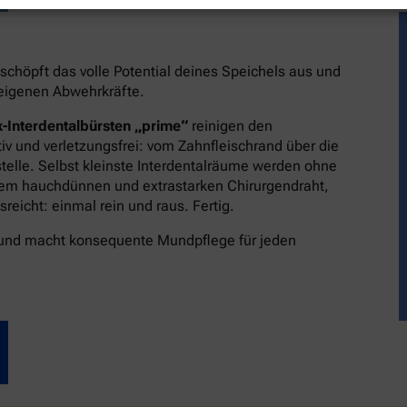
schöpft das volle Potential deines Speichels aus und
reigenen Abwehrkräfte.
-Interdentalbürsten „prime“
reinigen den
v und verletzungsfrei: vom Zahnfleischrand über die
stelle. Selbst kleinste Interdentalräume werden ohne
dem hauchdünnen und extrastarken Chirurgendraht,
eicht: einmal rein und raus. Fertig.
 und macht konsequente Mundpflege für jeden