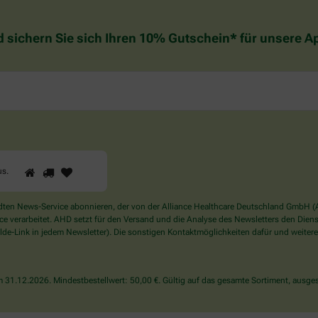
d sichern Sie sich Ihren 10% Gutschein* für unsere 
1
2
3
Sind
us
.
Sie
ein
Mensch?
en News-Service abonnieren, der von der Alliance Healthcare Deutschland GmbH (AH
Dann
verarbeitet. AHD setzt für den Versand und die Analyse des Newsletters den Dienstle
wählen
de-Link in jedem Newsletter). Die sonstigen Kontaktmöglichkeiten dafür und weitere
Sie
bitte
das
31.12.2026. Mindestbestellwert: 50,00 €. Gültig auf das gesamte Sortiment, ausges
Haus.