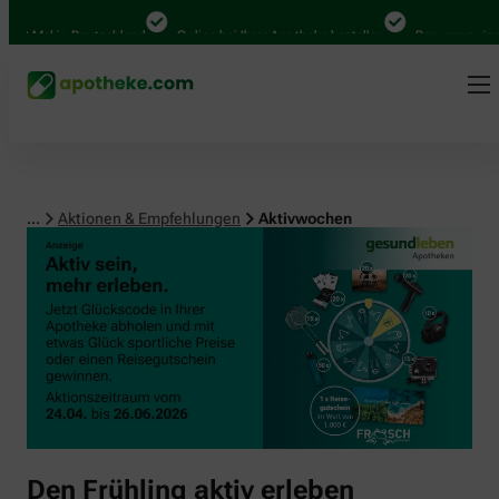
00 Mal in Deutschland
Online bei Ihrer Apotheke bestellen
Bequem zwische
...
Aktionen & Empfehlungen
Aktivwochen
Den Frühling aktiv erleben