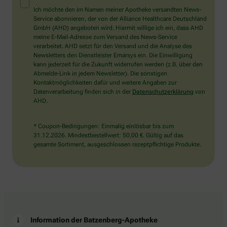
Mensch?
Ich möchte den im Namen meiner Apotheke versandten News-
Dann
Service abonnieren, der von der Alliance Healthcare Deutschland
wählen
GmbH (AHD) angeboten wird. Hiermit willige ich ein, dass AHD
Sie
meine E-Mail-Adresse zum Versand des News-Service
bitte
verarbeitet. AHD setzt für den Versand und die Analyse des
den
Newsletters den Dienstleister Emarsys ein. Die Einwilligung
LKW.
kann jederzeit für die Zukunft widerrufen werden (z.B. über den
Abmelde-Link in jedem Newsletter). Die sonstigen
Kontaktmöglichkeiten dafür und weitere Angaben zur
Datenverarbeitung finden sich in der
Datenschutzerklärung
von
AHD.
* Coupon-Bedingungen: Einmalig einlösbar bis zum
31.12.2026. Mindestbestellwert: 50,00 €. Gültig auf das
gesamte Sortiment, ausgeschlossen rezeptpflichtige Produkte.
Information der Batzenberg-Apotheke