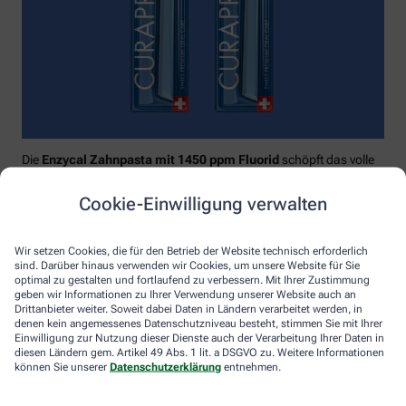
Die
Enzycal Zahnpasta mit 1450 ppm Fluorid
schöpft das volle
Potential deines Speichels aus und boostet mit natürlichen
Enzymen deine körpereigenen Abwehrkräfte.
Cookie-Einwilligung verwalten
Raumfüllend, effektiv und schonend:
Curaprox-
Interdentalbürsten „prime“
reinigen den gesamten kritischen
Wir setzen Cookies, die für den Betrieb der Website technisch erforderlich
Zahnzwischenraum effektiv und verletzungsfrei: vom
sind. Darüber hinaus verwenden wir Cookies, um unsere Website für Sie
Zahnfleischrand über die konkaven Nischen bis direkt unter die
optimal zu gestalten und fortlaufend zu verbessern. Mit Ihrer Zustimmung
Kontaktstelle. Selbst kleinste Interdentalräume werden ohne
geben wir Informationen zu Ihrer Verwendung unserer Website auch an
Drittanbieter weiter. Soweit dabei Daten in Ländern verarbeitet werden, in
®
Verletzungsgefahr behandelt – dank Cural
, dem hauchdünnen
denen kein angemessenes Datenschutzniveau besteht, stimmen Sie mit Ihrer
und extrastarken Chirurgendraht, mit dem eine einzige
Einwilligung zur Nutzung dieser Dienste auch der Verarbeitung Ihrer Daten in
Reinigungsbewegung ausreicht: einmal rein und raus. Fertig.
diesen Ländern gem. Artikel 49 Abs. 1 lit. a DSGVO zu. Weitere Informationen
können Sie unserer
Datenschutzerklärung
entnehmen.
Das House of Mouth bündelt dieses Wissen – und macht
konsequente Mundpflege für jeden zugänglich.