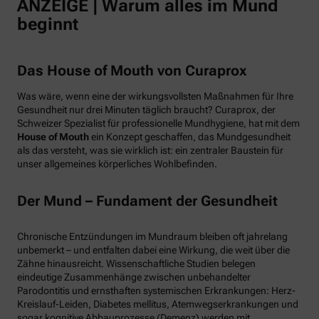
ANZEIGE | Warum alles im Mund
beginnt
Das House of Mouth von Curaprox
Was wäre, wenn eine der wirkungsvollsten Maßnahmen für Ihre
Gesundheit nur drei Minuten täglich braucht? Curaprox, der
Schweizer Spezialist für professionelle Mundhygiene, hat mit dem
House of Mouth
ein Konzept geschaffen, das Mundgesundheit
als das versteht, was sie wirklich ist: ein zentraler Baustein für
unser allgemeines körperliches Wohlbefinden.
Der Mund – Fundament der Gesundheit
Chronische Entzündungen im Mundraum bleiben oft jahrelang
unbemerkt – und entfalten dabei eine Wirkung, die weit über die
Zähne hinausreicht. Wissenschaftliche Studien belegen
eindeutige Zusammenhänge zwischen unbehandelter
Parodontitis und ernsthaften systemischen Erkrankungen: Herz-
Kreislauf-Leiden, Diabetes mellitus, Atemwegserkrankungen und
sogar kognitive Abbauprozesse (Demenz) werden mit