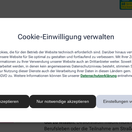
Cookie-Einwilligung verwalten
kies, die für den Betrieb der Website technisch erforderlich sind. Darüber hinaus v
Desloratadin DoppelherzP
nsere Website für Sie optimal zu gestalten und fortlaufend zu verbessern. Mit Ihrer
ormationen zu Ihrer Verwendung unserer Website auch an Drittanbieter weiter. Soweit
rarbeitet werden, in denen kein angemessenes Datenschutzniveau besteht, stimmen Si
ur Nutzung dieser Dienste auch der Verarbeitung Ihrer Daten in diesen Ländern gem. 
Neben den beiden lokal wirkenden Arzneim
 DSGVO zu. Weitere Informationen können Sie unserer
Datenschutzerklärung
entnehm
Nase für Linderung sorgen, gibt es mit De
systemisch – also im ganzen Körper – akt
Botenstoff Histamin, der für allergie-ty
Schwellungen verantwortlich ist. Aus die
kzeptieren
Nur notwendige akzeptieren
Einstellungen v
Heuschnupfen-Symptome, sondern lindert
Hautausschlag (Urtikaria), und Hausstaub
Gut zu wissen:
Desloratadin macht nicht 
Berufsleben oder die Teilnahme am Straße