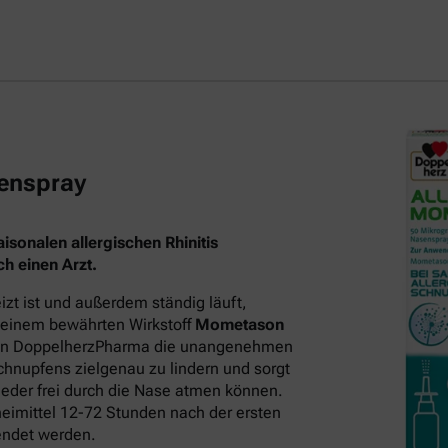
enspray
sonalen allergischen Rhinitis
h einen Arzt.
t ist und außerdem ständig läuft,
 seinem bewährten Wirkstoff
Mometason
on DoppelherzPharma die unangenehmen
hnupfens zielgenau zu lindern und sorgt
eder frei durch die Nase atmen können.
neimittel 12-72 Stunden nach der ersten
endet werden.