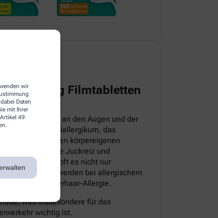
erwenden wir
harma 5 mg Filmtabletten
 Zustimmung
 dabei Daten
e mit Ihrer
Artikel 49
itteln, die direkt an den Augen und der
en.
sloratadin ein Antiallergikum, das
iv ist. Es hemmt den körpereigenen
pische Symptome wie Juckreiz und
sem Grund bekämpft es nicht nur
erwalten
 auch die Beschwerden bei allergischem
milben- sowie Tierhaar-Allergie.
müde, was insbesondere für das
nverkehr wichtig ist.