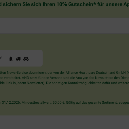
d sichern Sie sich Ihren 10% Gutschein* für unsere 
1
2
3
Sind
W
.
Sie
ein
Mensch?
en News-Service abonnieren, der von der Alliance Healthcare Deutschland GmbH (AH
Dann
verarbeitet. AHD setzt für den Versand und die Analyse des Newsletters den Dienstle
wählen
de-Link in jedem Newsletter). Die sonstigen Kontaktmöglichkeiten dafür und weitere
Sie
bitte
den
31.12.2026. Mindestbestellwert: 50,00 €. Gültig auf das gesamte Sortiment, ausges
LKW.