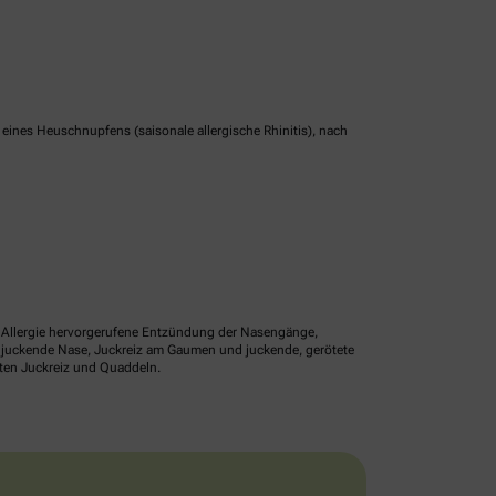
nes Heuschnupfens (saisonale allergische Rhinitis), nach
ne Allergie hervorgerufene Entzündung der Nasengänge,
r juckende Nase, Juckreiz am Gaumen und juckende, gerötete
lten Juckreiz und Quaddeln.