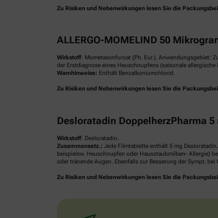
Zu Risiken und Nebenwirkungen lesen Sie die Packungsbeilag
ALLERGO-MOMELIND 50 Mikrogram
Wirkstoff
: Mometasonfuroat (Ph. Eur.). Anwendungsgebiet: Z
der Erstdiagnose eines Heuschnupfens (saisonale allergische R
Warnhinweise:
Enthält Benzalkoniumchlorid.
Zu Risiken und Nebenwirkungen lesen Sie die Packungsbeilag
Desloratadin DoppelherzPharma 5 
Wirkstoff
: Desloratadin.
Zusammensetz.:
Jede Filmtablette enthält 5 mg Desloratadin
beispielsw. Heuschnupfen oder Hausstaubmilben- Allergie) be
oder tränende Augen. Ebenfalls zur Besserung der Sympt. bei U
Zu Risiken und Nebenwirkungen lesen Sie die Packungsbeilag