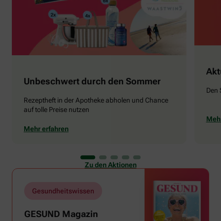
Akt
Unbeschwert durch den Sommer
Den 
Rezeptheft in der Apotheke abholen und Chance
auf tolle Preise nutzen
Mehr
Mehr erfahren
Zu den Aktionen
Gesundheitswissen
GESUND Magazin