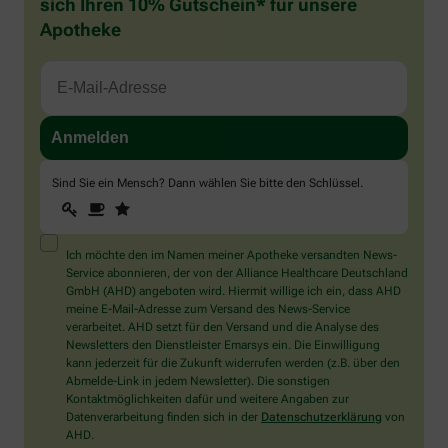
sich Ihren 10% Gutschein* für unsere
Apotheke
Sind Sie ein Mensch? Dann wählen Sie bitte
den Schlüssel
.
1
2
3
Sind
Sie
ein
Mensch?
Ich möchte den im Namen meiner Apotheke versandten News-
Dann
Service abonnieren, der von der Alliance Healthcare Deutschland
wählen
GmbH (AHD) angeboten wird. Hiermit willige ich ein, dass AHD
Sie
meine E-Mail-Adresse zum Versand des News-Service
bitte
verarbeitet. AHD setzt für den Versand und die Analyse des
den
Newsletters den Dienstleister Emarsys ein. Die Einwilligung
Schlüssel.
kann jederzeit für die Zukunft widerrufen werden (z.B. über den
Abmelde-Link in jedem Newsletter). Die sonstigen
Kontaktmöglichkeiten dafür und weitere Angaben zur
Datenverarbeitung finden sich in der
Datenschutzerklärung
von
AHD.