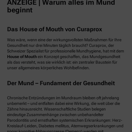
ANZEIGE | Warum alles im Mund
beginnt
Das House of Mouth von Curaprox
Was wäre, wenn eine der wirkungsvollsten Maßnahmen für Ihre
Gesundheit nur drei Minuten täglich braucht? Curaprox, der
Schweizer Spezialist für professionelle Mundhygiene, hat mit dem
House of Mouth
ein Konzept geschaffen, das Mundgesundheit
als das versteht, was sie wirklich ist: ein zentraler Baustein für
unser allgemeines körperliches Wohlbefinden.
Der Mund – Fundament der Gesundheit
Chronische Entzündungen im Mundraum bleiben oft jahrelang
unbemerkt – und entfalten dabei eine Wirkung, die weit über die
Zähne hinausreicht. Wissenschaftliche Studien belegen
eindeutige Zusammenhänge zwischen unbehandelter
Parodontitis und ernsthaften systemischen Erkrankungen: Herz-
Kreislauf-Leiden, Diabetes mellitus, Atemwegserkrankungen und
sogar kognitive Abbauprozesse (Demenz) werden mit