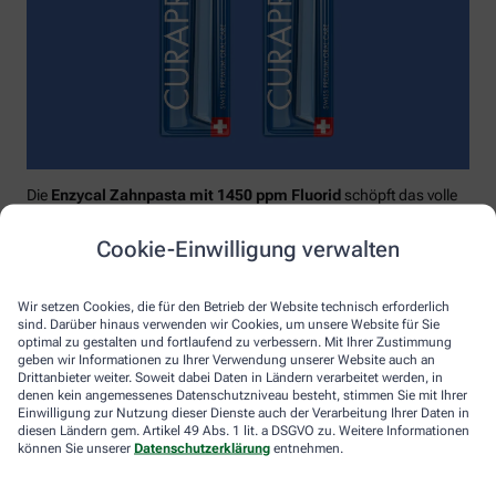
Die
Enzycal Zahnpasta mit 1450 ppm Fluorid
schöpft das volle
Potential deines Speichels aus und boostet mit natürlichen
Enzymen deine körpereigenen Abwehrkräfte.
Cookie-Einwilligung verwalten
Raumfüllend, effektiv und schonend:
Curaprox-
Interdentalbürsten „prime“
reinigen den gesamten kritischen
Wir setzen Cookies, die für den Betrieb der Website technisch erforderlich
Zahnzwischenraum effektiv und verletzungsfrei: vom
sind. Darüber hinaus verwenden wir Cookies, um unsere Website für Sie
Zahnfleischrand über die konkaven Nischen bis direkt unter die
optimal zu gestalten und fortlaufend zu verbessern. Mit Ihrer Zustimmung
Kontaktstelle. Selbst kleinste Interdentalräume werden ohne
geben wir Informationen zu Ihrer Verwendung unserer Website auch an
Drittanbieter weiter. Soweit dabei Daten in Ländern verarbeitet werden, in
®
Verletzungsgefahr behandelt – dank Cural
, dem hauchdünnen
denen kein angemessenes Datenschutzniveau besteht, stimmen Sie mit Ihrer
und extrastarken Chirurgendraht, mit dem eine einzige
Einwilligung zur Nutzung dieser Dienste auch der Verarbeitung Ihrer Daten in
Reinigungsbewegung ausreicht: einmal rein und raus. Fertig.
diesen Ländern gem. Artikel 49 Abs. 1 lit. a DSGVO zu. Weitere Informationen
können Sie unserer
Datenschutzerklärung
entnehmen.
Das House of Mouth bündelt dieses Wissen – und macht
konsequente Mundpflege für jeden zugänglich.