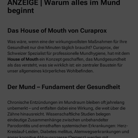
ANZEIGE | Warum alles im Mund
beginnt
Das House of Mouth von Curaprox
Was wäre, wenn eine der wirkungsvollsten Maßnahmen für Ihre
Gesundheit nur drei Minuten täglich braucht? Curaprox, der
Schweizer Spezialist für professionelle Mundhygiene, hat mit dem
House of Mouth
ein Konzept geschaffen, das Mundgesundheit
als das versteht, was sie wirklich ist: ein zentraler Baustein für
unser allgemeines körperliches Wohlbefinden.
Der Mund – Fundament der Gesundheit
Chronische Entzündungen im Mundraum bleiben oft jahrelang
unbemerkt – und entfalten dabei eine Wirkung, die weit über die
Zähne hinausreicht. Wissenschaftliche Studien belegen
eindeutige Zusammenhänge zwischen unbehandelter
Parodontitis und ernsthaften systemischen Erkrankungen: Herz-
Kreislauf-Leiden, Diabetes mellitus, Atemwegserkrankungen und
sogar kognitive Abbauprozesse (Demenz) werden mit