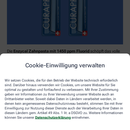
Die
Enzycal Zahnpasta mit 1450 ppm Fluorid
schöpft das volle
Potential deines Speichels aus und boostet mit natürlichen
Enzymen deine körpereigenen Abwehrkräfte.
Cookie-Einwilligung verwalten
Raumfüllend, effektiv und schonend:
Curaprox-
Interdentalbürsten „prime“
reinigen den gesamten kritischen
Wir setzen Cookies, die für den Betrieb der Website technisch erforderlich
Zahnzwischenraum effektiv und verletzungsfrei: vom
sind. Darüber hinaus verwenden wir Cookies, um unsere Website für Sie
Zahnfleischrand über die konkaven Nischen bis direkt unter die
optimal zu gestalten und fortlaufend zu verbessern. Mit Ihrer Zustimmung
Kontaktstelle. Selbst kleinste Interdentalräume werden ohne
geben wir Informationen zu Ihrer Verwendung unserer Website auch an
Drittanbieter weiter. Soweit dabei Daten in Ländern verarbeitet werden, in
®
Verletzungsgefahr behandelt – dank Cural
, dem hauchdünnen
denen kein angemessenes Datenschutzniveau besteht, stimmen Sie mit Ihrer
und extrastarken Chirurgendraht, mit dem eine einzige
Einwilligung zur Nutzung dieser Dienste auch der Verarbeitung Ihrer Daten in
Reinigungsbewegung ausreicht: einmal rein und raus. Fertig.
diesen Ländern gem. Artikel 49 Abs. 1 lit. a DSGVO zu. Weitere Informationen
können Sie unserer
Datenschutzerklärung
entnehmen.
Das House of Mouth bündelt dieses Wissen – und macht
konsequente Mundpflege für jeden zugänglich.