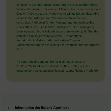
Mensch?
Ich möchte den im Namen meiner Apotheke versandten News-
Dann
Service abonnieren, der von der Alliance Healthcare Deutschland
wählen
GmbH (AHD) angeboten wird. Hiermit willige ich ein, dass AHD
Sie
meine E-Mail-Adresse zum Versand des News-Service
bitte
verarbeitet. AHD setzt für den Versand und die Analyse des
die
Newsletters den Dienstleister Emarsys ein. Die Einwilligung
Flagge.
kann jederzeit für die Zukunft widerrufen werden (z.B. über den
Abmelde-Link in jedem Newsletter). Die sonstigen
Kontaktmöglichkeiten dafür und weitere Angaben zur
Datenverarbeitung finden sich in der
Datenschutzerklärung
von
AHD.
* Coupon-Bedingungen: Einmalig einlösbar bis zum
31.12.2026. Mindestbestellwert: 50,00 €. Gültig auf das
gesamte Sortiment, ausgeschlossen rezeptpflichtige Produkte.
Information der Roland Apotheke