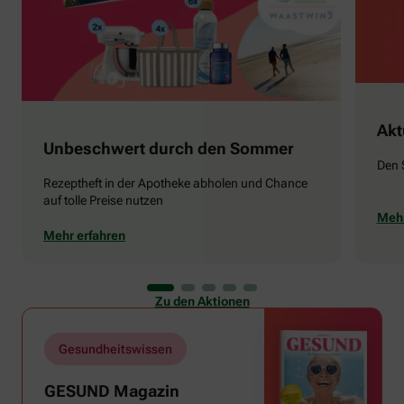
Akt
Unbeschwert durch den Sommer
Den 
Rezeptheft in der Apotheke abholen und Chance
auf tolle Preise nutzen
Mehr
Mehr erfahren
Zu den Aktionen
Gesundheitswissen
GESUND Magazin