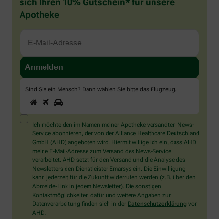
sich Ihren 10% Gutschein* für unsere
Apotheke
Sind Sie ein Mensch? Dann wählen Sie bitte
das Flugzeug
.
1
2
3
Sind
Sie
ein
Mensch?
Ich möchte den im Namen meiner Apotheke versandten News-
Dann
Service abonnieren, der von der Alliance Healthcare Deutschland
wählen
GmbH (AHD) angeboten wird. Hiermit willige ich ein, dass AHD
Sie
meine E-Mail-Adresse zum Versand des News-Service
bitte
verarbeitet. AHD setzt für den Versand und die Analyse des
das
Newsletters den Dienstleister Emarsys ein. Die Einwilligung
Flugzeug.
kann jederzeit für die Zukunft widerrufen werden (z.B. über den
Abmelde-Link in jedem Newsletter). Die sonstigen
Kontaktmöglichkeiten dafür und weitere Angaben zur
Datenverarbeitung finden sich in der
Datenschutzerklärung
von
AHD.