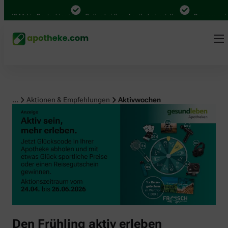
000 Mal in Deutschland
Online bei Ihrer Apotheke bestellen
Bequem zwische
...
Aktionen & Empfehlungen
Aktivwochen
Den Frühling aktiv erleben