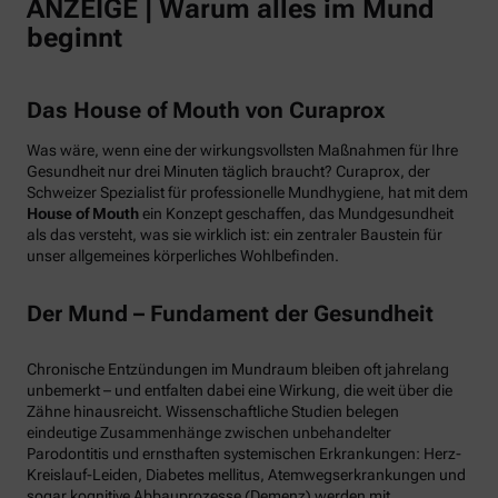
ANZEIGE | Warum alles im Mund
beginnt
Das House of Mouth von Curaprox
Was wäre, wenn eine der wirkungsvollsten Maßnahmen für Ihre
Gesundheit nur drei Minuten täglich braucht? Curaprox, der
Schweizer Spezialist für professionelle Mundhygiene, hat mit dem
House of Mouth
ein Konzept geschaffen, das Mundgesundheit
als das versteht, was sie wirklich ist: ein zentraler Baustein für
unser allgemeines körperliches Wohlbefinden.
Der Mund – Fundament der Gesundheit
Chronische Entzündungen im Mundraum bleiben oft jahrelang
unbemerkt – und entfalten dabei eine Wirkung, die weit über die
Zähne hinausreicht. Wissenschaftliche Studien belegen
eindeutige Zusammenhänge zwischen unbehandelter
Parodontitis und ernsthaften systemischen Erkrankungen: Herz-
Kreislauf-Leiden, Diabetes mellitus, Atemwegserkrankungen und
sogar kognitive Abbauprozesse (Demenz) werden mit