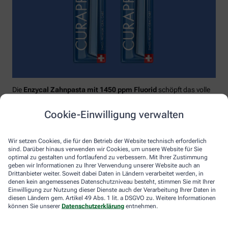
Die
Enzycal Zahnpasta mit 1450 ppm Fluorid
schöpft das volle
Potential deines Speichels aus und boostet mit natürlichen
Enzymen deine körpereigenen Abwehrkräfte.
Cookie-Einwilligung verwalten
Raumfüllend, effektiv und schonend:
Curaprox-
Interdentalbürsten „prime“
reinigen den gesamten kritischen
Wir setzen Cookies, die für den Betrieb der Website technisch erforderlich
Zahnzwischenraum effektiv und verletzungsfrei: vom
sind. Darüber hinaus verwenden wir Cookies, um unsere Website für Sie
Zahnfleischrand über die konkaven Nischen bis direkt unter die
optimal zu gestalten und fortlaufend zu verbessern. Mit Ihrer Zustimmung
Kontaktstelle. Selbst kleinste Interdentalräume werden ohne
geben wir Informationen zu Ihrer Verwendung unserer Website auch an
Drittanbieter weiter. Soweit dabei Daten in Ländern verarbeitet werden, in
®
Verletzungsgefahr behandelt – dank Cural
, dem hauchdünnen
denen kein angemessenes Datenschutzniveau besteht, stimmen Sie mit Ihrer
und extrastarken Chirurgendraht, mit dem eine einzige
Einwilligung zur Nutzung dieser Dienste auch der Verarbeitung Ihrer Daten in
Reinigungsbewegung ausreicht: einmal rein und raus. Fertig.
diesen Ländern gem. Artikel 49 Abs. 1 lit. a DSGVO zu. Weitere Informationen
können Sie unserer
Datenschutzerklärung
entnehmen.
Das House of Mouth bündelt dieses Wissen – und macht
konsequente Mundpflege für jeden zugänglich.