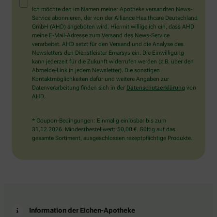
Mensch?
Ich möchte den im Namen meiner Apotheke versandten News-
Dann
Service abonnieren, der von der Alliance Healthcare Deutschland
wählen
GmbH (AHD) angeboten wird. Hiermit willige ich ein, dass AHD
Sie
meine E-Mail-Adresse zum Versand des News-Service
bitte
verarbeitet. AHD setzt für den Versand und die Analyse des
das
Newsletters den Dienstleister Emarsys ein. Die Einwilligung
Haus.
kann jederzeit für die Zukunft widerrufen werden (z.B. über den
Abmelde-Link in jedem Newsletter). Die sonstigen
Kontaktmöglichkeiten dafür und weitere Angaben zur
Datenverarbeitung finden sich in der
Datenschutzerklärung
von
AHD.
* Coupon-Bedingungen: Einmalig einlösbar bis zum
31.12.2026. Mindestbestellwert: 50,00 €. Gültig auf das
gesamte Sortiment, ausgeschlossen rezeptpflichtige Produkte.
Information der Eichen-Apotheke