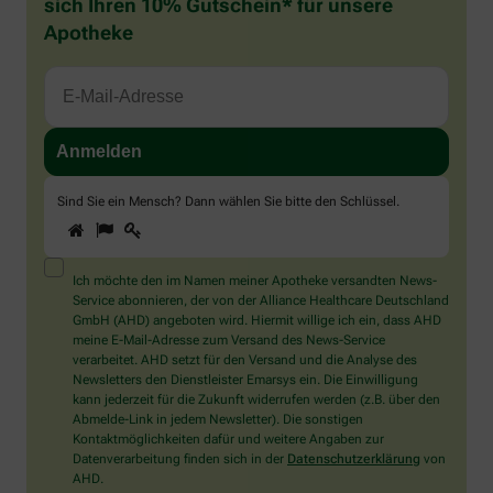
sich Ihren 10% Gutschein* für unsere
Apotheke
Sind Sie ein Mensch? Dann wählen Sie bitte
den Schlüssel
.
1
2
3
Sind
Sie
ein
Mensch?
Ich möchte den im Namen meiner Apotheke versandten News-
Dann
Service abonnieren, der von der Alliance Healthcare Deutschland
wählen
GmbH (AHD) angeboten wird. Hiermit willige ich ein, dass AHD
Sie
meine E-Mail-Adresse zum Versand des News-Service
bitte
verarbeitet. AHD setzt für den Versand und die Analyse des
den
Newsletters den Dienstleister Emarsys ein. Die Einwilligung
Schlüssel.
kann jederzeit für die Zukunft widerrufen werden (z.B. über den
Abmelde-Link in jedem Newsletter). Die sonstigen
Kontaktmöglichkeiten dafür und weitere Angaben zur
Datenverarbeitung finden sich in der
Datenschutzerklärung
von
AHD.