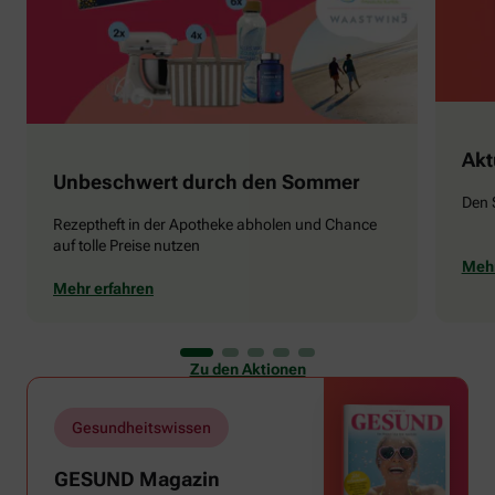
Akt
Unbeschwert durch den Sommer
Den 
Rezeptheft in der Apotheke abholen und Chance
auf tolle Preise nutzen
Mehr
Mehr erfahren
Zu den Aktionen
Gesundheitswissen
GESUND Magazin