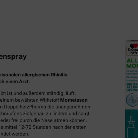
enspray
sonalen allergischen Rhinitis
h einen Arzt.
t ist und außerdem ständig läuft,
 seinem bewährten Wirkstoff
Mometason
on DoppelherzPharma die unangenehmen
hnupfens zielgenau zu lindern und sorgt
eder frei durch die Nase atmen können.
neimittel 12-72 Stunden nach der ersten
endet werden.