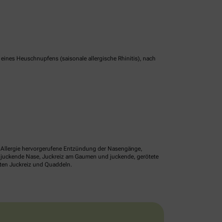
nes Heuschnupfens (saisonale allergische Rhinitis), nach
ne Allergie hervorgerufene Entzündung der Nasengänge,
r juckende Nase, Juckreiz am Gaumen und juckende, gerötete
lten Juckreiz und Quaddeln.