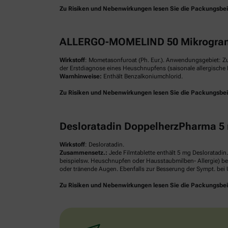
Zu Risiken und Nebenwirkungen lesen Sie die Packungsbeilag
ALLERGO-MOMELIND 50 Mikrogram
Wirkstoff
: Mometasonfuroat (Ph. Eur.). Anwendungsgebiet: Z
der Erstdiagnose eines Heuschnupfens (saisonale allergische R
Warnhinweise:
Enthält Benzalkoniumchlorid.
Zu Risiken und Nebenwirkungen lesen Sie die Packungsbeilag
Desloratadin DoppelherzPharma 5 
Wirkstoff
: Desloratadin.
Zusammensetz.:
Jede Filmtablette enthält 5 mg Desloratadin
beispielsw. Heuschnupfen oder Hausstaubmilben- Allergie) be
oder tränende Augen. Ebenfalls zur Besserung der Sympt. bei U
Zu Risiken und Nebenwirkungen lesen Sie die Packungsbeilag