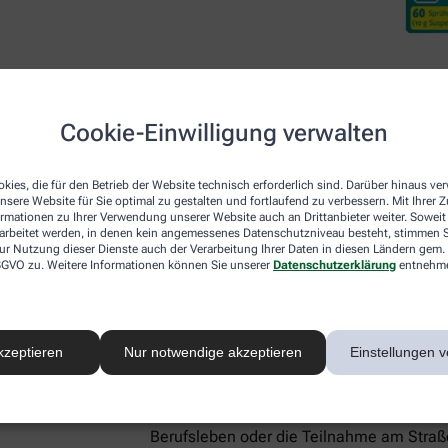
Cookie-Einwilligung verwalten
Desloratadin DoppelherzP
kies, die für den Betrieb der Website technisch erforderlich sind. Darüber hinaus v
nsere Website für Sie optimal zu gestalten und fortlaufend zu verbessern. Mit Ihrer
ormationen zu Ihrer Verwendung unserer Website auch an Drittanbieter weiter. Soweit
rarbeitet werden, in denen kein angemessenes Datenschutzniveau besteht, stimmen Si
Neben den beiden lokal wirkenden Arzneim
ur Nutzung dieser Dienste auch der Verarbeitung Ihrer Daten in diesen Ländern gem. 
Nase für Linderung sorgen, gibt es mit De
 DSGVO zu. Weitere Informationen können Sie unserer
Datenschutzerklärung
entnehm
systemisch – also im ganzen Körper – akt
Botenstoff Histamin, der für allergie-ty
Schwellungen verantwortlich ist. Aus die
kzeptieren
Nur notwendige akzeptieren
Einstellungen v
Heuschnupfen-Symptome, sondern lindert
Hautausschlag (Urtikaria), und Hausstaub
Gut zu wissen:
Desloratadin macht nicht 
Berufsleben oder die Teilnahme am Straße