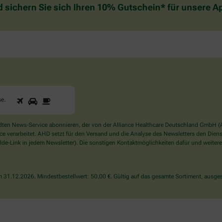
d sichern Sie sich Ihren 10% Gutschein* für unsere 
1
2
3
Sind
se
.
Sie
ein
Mensch?
en News-Service abonnieren, der von der Alliance Healthcare Deutschland GmbH (AH
Dann
verarbeitet. AHD setzt für den Versand und die Analyse des Newsletters den Dienstle
wählen
de-Link in jedem Newsletter). Die sonstigen Kontaktmöglichkeiten dafür und weitere
Sie
bitte
die
31.12.2026. Mindestbestellwert: 50,00 €. Gültig auf das gesamte Sortiment, ausges
Tasse.