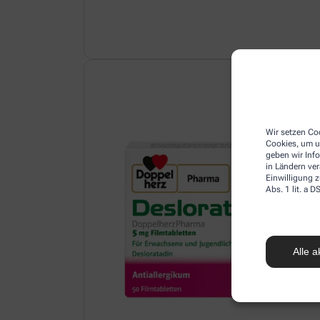
Wir setzen Coo
Cookies, um u
geben wir Inf
in Ländern ve
Einwilligung z
Abs. 1 lit. a
Alle a