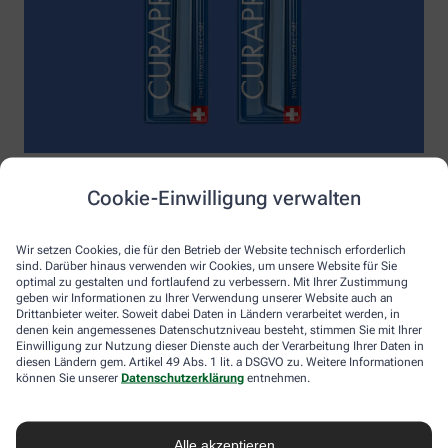
Die
Enzycal Zahnpasta mit 1450 ppm Fluorid
schöpft das volle
Cookie-Einwilligung verwalten
Potential deines Speichels aus und boostet mit natürlichen
Enzymen deine körpereigenen Abwehrkräfte.
Raumfüllend, effektiv und schonend:
Curaprox-
Wir setzen Cookies, die für den Betrieb der Website technisch erforderlich
sind. Darüber hinaus verwenden wir Cookies, um unsere Website für Sie
Interdentalbürsten „prime“
reinigen den gesamten kritischen
optimal zu gestalten und fortlaufend zu verbessern. Mit Ihrer Zustimmung
Zahnzwischenraum effektiv und verletzungsfrei: vom
geben wir Informationen zu Ihrer Verwendung unserer Website auch an
Zahnfleischrand über die konkaven Nischen bis direkt unter die
Drittanbieter weiter. Soweit dabei Daten in Ländern verarbeitet werden, in
Kontaktstelle. Selbst kleinste Interdentalräume werden ohne
denen kein angemessenes Datenschutzniveau besteht, stimmen Sie mit Ihrer
®
Verletzungsgefahr behandelt – dank Cural
, dem hauchdünnen
Einwilligung zur Nutzung dieser Dienste auch der Verarbeitung Ihrer Daten in
diesen Ländern gem. Artikel 49 Abs. 1 lit. a DSGVO zu. Weitere Informationen
und extrastarken Chirurgendraht, mit dem eine einzige
können Sie unserer
Datenschutzerklärung
entnehmen.
Reinigungsbewegung ausreicht: einmal rein und raus. Fertig.
Das House of Mouth bündelt dieses Wissen – und macht
konsequente Mundpflege für jeden zugänglich.
Alle akzeptieren