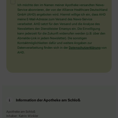
Mensch?
Ich möchte den im Namen meiner Apotheke versandten News-
Dann
Service abonnieren, der von der Alliance Healthcare Deutschland
wählen
GmbH (AHD) angeboten wird. Hiermit willige ich ein, dass AHD
Sie
meine E-Mail-Adresse zum Versand des News-Service
bitte
verarbeitet. AHD setzt für den Versand und die Analyse des
den
Newsletters den Dienstleister Emarsys ein. Die Einwilligung
LKW.
kann jederzeit für die Zukunft widerrufen werden (z.B. über den
Abmelde-Link in jedem Newsletter). Die sonstigen
Kontaktmöglichkeiten dafür und weitere Angaben zur
Datenverarbeitung finden sich in der
Datenschutzerklärung
von
AHD.
Information der Apotheke am Schloß
Apotheke am Schloß
Inhaber: Katrin Winkler