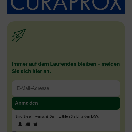
Immer auf dem Laufenden bleiben – melden
Sie sich hier an.
Sind Sie ein Mensch? Dann wählen Sie bitte
den LKW
.
1
2
3
Sind
Sie
ein