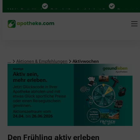
00 Mal in Deutschland
Online bei Ihrer Apotheke bestellen
Bequem zwische
...
Aktionen & Empfehlungen
Aktivwochen
Den Frühling aktiv erleben