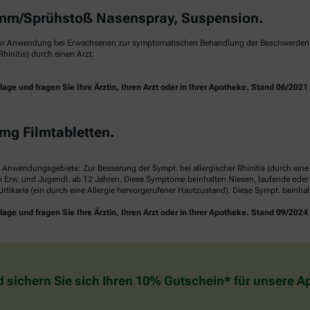
m/Sprühstoß Nasenspray, Suspension.
ur Anwendung bei Erwachsenen zur symptomatischen Behandlung der Beschwerden ei
hinitis) durch einen Arzt.
e und fragen Sie Ihre Ärztin, Ihren Arzt oder in Ihrer Apotheke. Stand 06/2021
mg Filmtabletten.
. Anwendungsgebiete: Zur Besserung der Sympt. bei allergischer Rhinitis (durch ei
i Erw. und Jugendl. ab 12 Jahren. Diese Symptome beinhalten Niesen, laufende ode
rtikaria (ein durch eine Allergie hervorgerufener Hautzustand). Diese Sympt. beinha
e und fragen Sie Ihre Ärztin, Ihren Arzt oder in Ihrer Apotheke. Stand 09/2024
d sichern Sie sich Ihren 10% Gutschein* für unsere 