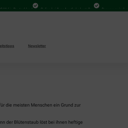
l in Deutschland
Online bei Ihrer Apotheke bestellen
Bequem zwischen Abh
itstipps
Newsletter
 für die meisten Menschen ein Grund zur
nn der Blütenstaub löst bei ihnen heftige