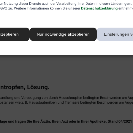
ur Nutzung dieser Dienste auch der Verarbeitung Ihrer Daten in diesen Ländern gem. 
 DSGVO zu. Weitere Informationen können Sie unserer
Datenschutzerklärung
entnehm
Erfahren Sie mehr unter:
kzeptieren
Nur notwendige akzeptieren
Einstellungen v
www.doppelherz.de
tropfen, Lösung.
handlung und Vorbeugung von durch Heuschnupfen bedingten Beschwerden am Auge (sa
ubstanzen wie z. B. Hausstaubmilben und Tierhaare bedingten Beschwerden am Auge (p
e und fragen Sie Ihre Ärztin, Ihren Arzt oder in Ihrer Apotheke. Stand 04/2021