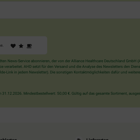
1
2
3
Sind
se
.
Sie
ein
Mensch?
en News-Service abonnieren, der von der Alliance Healthcare Deutschland GmbH (AH
Dann
verarbeitet. AHD setzt für den Versand und die Analyse des Newsletters den Dienstle
wählen
de-Link in jedem Newsletter). Die sonstigen Kontaktmöglichkeiten dafür und weitere
Sie
bitte
die
31.12.2026. Mindestbestellwert: 50,00 €. Gültig auf das gesamte Sortiment, ausges
Tasse.