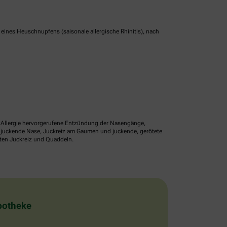
nes Heuschnupfens (saisonale allergische Rhinitis), nach
ne Allergie hervorgerufene Entzündung der Nasengänge,
r juckende Nase, Juckreiz am Gaumen und juckende, gerötete
lten Juckreiz und Quaddeln.
Apotheke