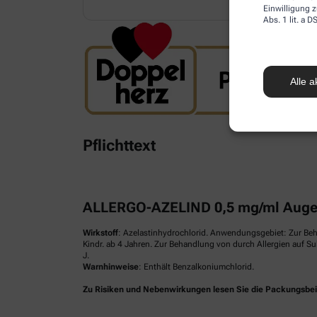
Einwilligung z
Abs. 1 lit. a
Alle a
Pflichttext
ALLERGO-AZELIND 0,5 mg/ml Augen
Wirkstoff
: Azelastinhydrochlorid. Anwendungsgebiet: Zur Be
Kindr. ab 4 Jahren. Zur Behandlung von durch Allergien auf S
J.
Warnhinweise
: Enthält Benzalkoniumchlorid.
Zu Risiken und Nebenwirkungen lesen Sie die Packungsbeilag