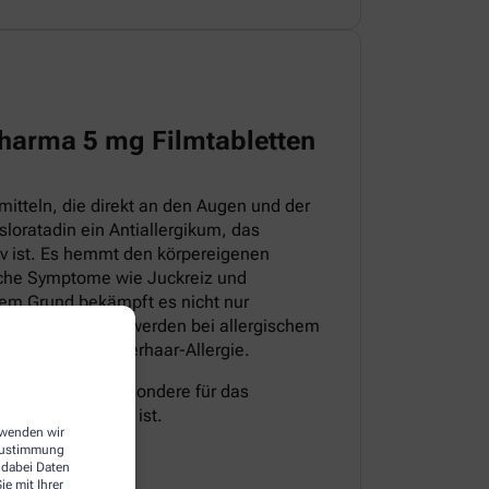
harma 5 mg Filmtabletten
itteln, die direkt an den Augen und der
sloratadin ein Antiallergikum, das
iv ist. Es hemmt den körpereigenen
pische Symptome wie Juckreiz und
sem Grund bekämpft es nicht nur
 auch die Beschwerden bei allergischem
milben- sowie Tierhaar-Allergie.
müde, was insbesondere für das
nverkehr wichtig ist.
erwenden wir
 Zustimmung
 dabei Daten
e mit Ihrer