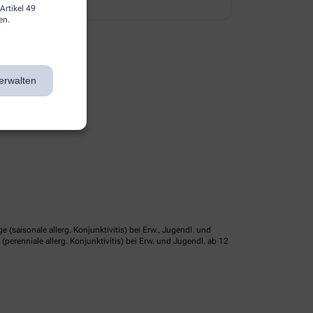
Artikel 49
en.
erwalten
isonale allerg. Konjunktivitis) bei Erw., Jugendl. und
erenniale allerg. Konjunktivitis) bei Erw. und Jugendl. ab 12