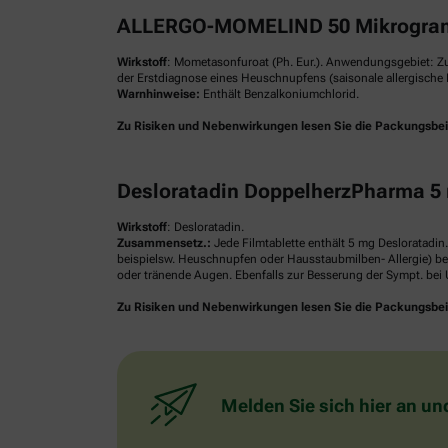
ALLERGO-MOMELIND 50 Mikrogram
Wirkstoff
: Mometasonfuroat (Ph. Eur.). Anwendungsgebiet: Z
der Erstdiagnose eines Heuschnupfens (saisonale allergische R
Warnhinweise:
Enthält Benzalkoniumchlorid.
Zu Risiken und Nebenwirkungen lesen Sie die Packungsbeilag
Desloratadin DoppelherzPharma 5 
Wirkstoff
: Desloratadin.
Zusammensetz.:
Jede Filmtablette enthält 5 mg Desloratadin
beispielsw. Heuschnupfen oder Hausstaubmilben- Allergie) be
oder tränende Augen. Ebenfalls zur Besserung der Sympt. bei U
Zu Risiken und Nebenwirkungen lesen Sie die Packungsbeilag
Melden Sie sich hier an un