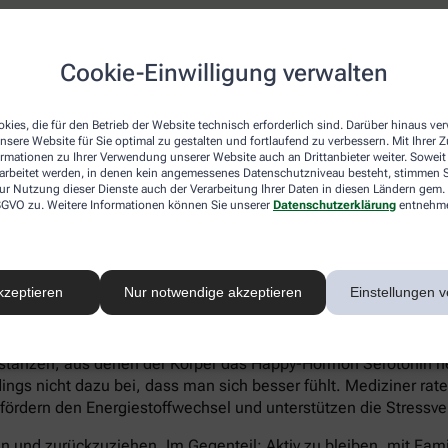
atienten eher Ein- und Durchschlafstörungen anstatt eines hö
Cookie-Einwilligung verwalten
 statt Heißhungerattacken. Ein Anzeichen für eine Depression 
können sich zu kaum etwas aufraffen und sind permanent ersch
Suizidgedanken sind typisch.
kies, die für den Betrieb der Website technisch erforderlich sind. Darüber hinaus v
nsere Website für Sie optimal zu gestalten und fortlaufend zu verbessern. Mit Ihrer
on – auch wenn ein Angehöriger betroffen ist – sollte man sic
ormationen zu Ihrer Verwendung unserer Website auch an Drittanbieter weiter. Soweit
rarbeitet werden, in denen kein angemessenes Datenschutzniveau besteht, stimmen Si
iftung Deutsche Depressionshilfe auf:
ur Nutzung dieser Dienste auch der Verarbeitung Ihrer Daten in diesen Ländern gem. 
 DSGVO zu. Weitere Informationen können Sie unserer
Datenschutzerklärung
entnehm
kzeptieren
Nur notwendige akzeptieren
Einstellungen v
voller Süßkram sind. Schokolade macht tatsächlich glücklich. I
tanzen, aus denen der Körper das Happy-Hormon Serotonin herst
gs nicht dazu bei, dass man sich besser fühlt. Mediziner rate
 fördern den Energiestoffwechsel und unterstützen die Stressve
eln und zurückzuziehen. Im Gegenteil: Aktiv zu bleiben, mit Fa