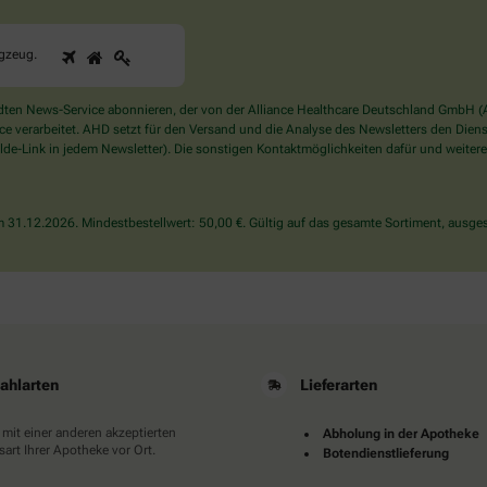
1
2
3
Sind
ugzeug
.
Sie
ein
Mensch?
en News-Service abonnieren, der von der Alliance Healthcare Deutschland GmbH (AH
Dann
verarbeitet. AHD setzt für den Versand und die Analyse des Newsletters den Dienstle
wählen
de-Link in jedem Newsletter). Die sonstigen Kontaktmöglichkeiten dafür und weitere
Sie
bitte
das
31.12.2026. Mindestbestellwert: 50,00 €. Gültig auf das gesamte Sortiment, ausges
Flugzeug.
ahlarten
Lieferarten
 mit einer anderen akzeptierten
Abholung in der Apotheke
art Ihrer Apotheke vor Ort.
Botendienstlieferung