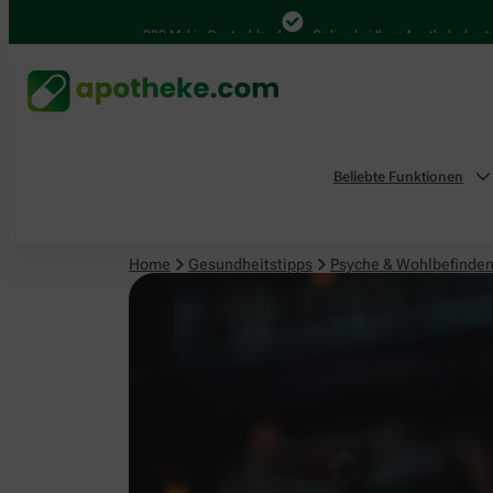
Psyche & Wohlbefinden
4.000 Mal in Deutschland
Online bei Ihrer Apotheke bestellen
Beliebte Funktionen
Home
Gesundheitstipps
Psyche & Wohlbefinde