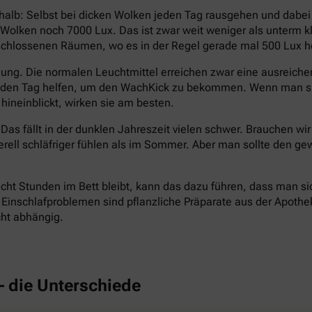
halb: Selbst bei dicken Wolken jeden Tag rausgehen und dabe
en Wolken noch 7000 Lux. Das ist zwar weit weniger als unterm
eschlossenen Räumen, wo es in der Regel gerade mal 500 Lux hel
ng. Die normalen Leuchtmittel erreichen zwar eine ausreichend
n den Tag helfen, um den WachKick zu bekommen. Wenn man si
hineinblickt, wirken sie am besten.
Das fällt in der dunklen Jahreszeit vielen schwer. Brauchen wi
erell schläfriger fühlen als im Sommer. Aber man sollte den
cht Stunden im Bett bleibt, kann das dazu führen, dass man si
inschlafproblemen sind pflanzliche Präparate aus der Apotheke 
cht abhängig.
– die Unterschiede