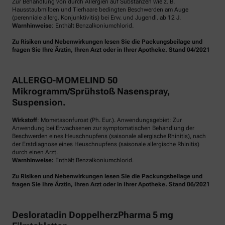
Zur Behandlung von durch Allergien auf Substanzen wie z. B.
Hausstaubmilben und Tierhaare bedingten Beschwerden am Auge
(perenniale allerg. Konjunktivitis) bei Erw. und Jugendl. ab 12 J.
Warnhinweise
: Enthält Benzalkoniumchlorid.
Zu Risiken und Nebenwirkungen lesen Sie die Packungsbeilage und
fragen Sie Ihre Ärztin, Ihren Arzt oder in Ihrer Apotheke. Stand 04/2021
ALLERGO-MOMELIND 50
Mikrogramm/Sprühstoß Nasenspray,
Suspension.
Wirkstoff
: Mometasonfuroat (Ph. Eur.). Anwendungsgebiet: Zur
Anwendung bei Erwachsenen zur symptomatischen Behandlung der
Beschwerden eines Heuschnupfens (saisonale allergische Rhinitis), nach
der Erstdiagnose eines Heuschnupfens (saisonale allergische Rhinitis)
durch einen Arzt.
Warnhinweise:
Enthält Benzalkoniumchlorid.
Zu Risiken und Nebenwirkungen lesen Sie die Packungsbeilage und
fragen Sie Ihre Ärztin, Ihren Arzt oder in Ihrer Apotheke. Stand 06/2021
Desloratadin DoppelherzPharma 5 mg