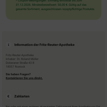
* Coupon-Bedingungen: Einmalig einlösbar bis zum
31.12.2026. Mindestbestellwert: 50,00 €. Gültig auf das
gesamte Sortiment, ausgeschlossen rezeptpflichtige Produkte.
Information der Fritz-Reuter-Apotheke
Fritz-Reuter-Apotheke
Inhaber: Dr. Roland Müller
Doberaner Straße 43 B
18057 Rostock
Sie haben Fragen?
Kontaktieren Sie uns direkt.
Zahlarten
Bar oder mit einer anderen akzeptierten Zahlungsart Ihrer Apotheke vor Ort.