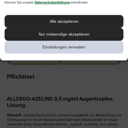
können Sie unserer
Datenschutzerklärung
entnehmen.
www.doppelherz.de
Alle akzeptieren
Nur notwendige akzeptieren
Einstellungen verwalten
Pflichttext
ALLERGO-AZELIND 0,5 mg/ml Augentropfen,
Lösung.
Wirkstoff
: Azelastinhydrochlorid. Anwendungsgebiet: Zur Behandlung und
Vorbeugung von durch Heuschnupfen bedingten Beschwerden am Auge
(saisonale allerg. Konjunktivitis) bei Erw., Jugendl. und Kindr. ab 4 Jahren.