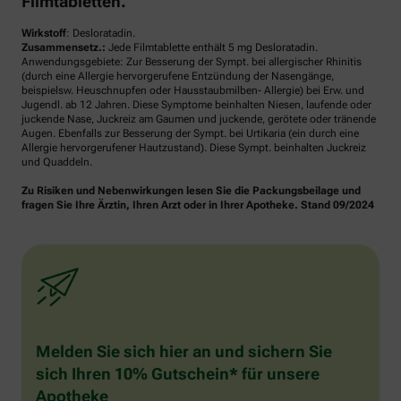
Filmtabletten.
Wirkstoff
: Desloratadin.
Zusammensetz.:
Jede Filmtablette enthält 5 mg Desloratadin.
Anwendungsgebiete: Zur Besserung der Sympt. bei allergischer Rhinitis
(durch eine Allergie hervorgerufene Entzündung der Nasengänge,
beispielsw. Heuschnupfen oder Hausstaubmilben- Allergie) bei Erw. und
Jugendl. ab 12 Jahren. Diese Symptome beinhalten Niesen, laufende oder
juckende Nase, Juckreiz am Gaumen und juckende, gerötete oder tränende
Augen. Ebenfalls zur Besserung der Sympt. bei Urtikaria (ein durch eine
Allergie hervorgerufener Hautzustand). Diese Sympt. beinhalten Juckreiz
und Quaddeln.
Zu Risiken und Nebenwirkungen lesen Sie die Packungsbeilage und
fragen Sie Ihre Ärztin, Ihren Arzt oder in Ihrer Apotheke. Stand 09/2024
Melden Sie sich hier an und sichern Sie
sich Ihren 10% Gutschein* für unsere
Apotheke