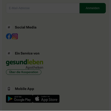
Social Media
Ein Service von
Über die Kooperation
Mobile App