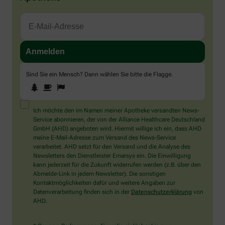
Sind Sie ein Mensch? Dann wählen Sie bitte
die Flagge
.
1
2
3
Sind
Sie
ein
Mensch?
Ich möchte den im Namen meiner Apotheke versandten News-
Dann
Service abonnieren, der von der Alliance Healthcare Deutschland
wählen
GmbH (AHD) angeboten wird. Hiermit willige ich ein, dass AHD
Sie
meine E-Mail-Adresse zum Versand des News-Service
bitte
verarbeitet. AHD setzt für den Versand und die Analyse des
die
Newsletters den Dienstleister Emarsys ein. Die Einwilligung
Flagge.
kann jederzeit für die Zukunft widerrufen werden (z.B. über den
Abmelde-Link in jedem Newsletter). Die sonstigen
Kontaktmöglichkeiten dafür und weitere Angaben zur
Datenverarbeitung finden sich in der
Datenschutzerklärung
von
AHD.