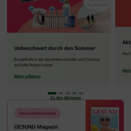
Akt
Unbeschwert durch den Sommer
Den 
Rezeptheft in der Apotheke abholen und Chance
auf tolle Preise nutzen
Mehr
Mehr erfahren
Zu den Aktionen
Gesundheitswissen
GESUND Magazin