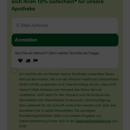
sich Ihren 10% Gutschein* für unsere
Apotheke
Sind Sie ein Mensch? Dann wählen Sie bitte
die Flagge
.
1
2
3
Sind
Sie
ein
Mensch?
Ich möchte den im Namen meiner Apotheke versandten News-
Dann
Service abonnieren, der von der Alliance Healthcare Deutschland
wählen
GmbH (AHD) angeboten wird. Hiermit willige ich ein, dass AHD
Sie
meine E-Mail-Adresse zum Versand des News-Service
bitte
verarbeitet. AHD setzt für den Versand und die Analyse des
die
Newsletters den Dienstleister Emarsys ein. Die Einwilligung
Flagge.
kann jederzeit für die Zukunft widerrufen werden (z.B. über den
Abmelde-Link in jedem Newsletter). Die sonstigen
Kontaktmöglichkeiten dafür und weitere Angaben zur
Datenverarbeitung finden sich in der
Datenschutzerklärung
von
AHD.