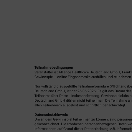
Teilnahmebedingungen
Veranstalter ist Alliance Healthcare Deutschland GmbH, Frank
Gewinnspiel – online Eingabemaske ausfüllen und teilnehmen 
Nur vollständig ausgefüllte Teilnahmeformulare (Pflichtangab
Deutschland GmbH, ist der 26.06.2026. Es gilt das Datum des 
Teilnahme über Dritte – insbesondere sog. Gewinnspielclubs od
Deutschland GmbH dürfen nicht teilnehmen. Die Teilnahme an 
allen Teilnehmern ausgelost und schriftlich benachrichtigt.
Datenschutzhinweis
Um an dem Gewinnspiel teilnehmen zu können, sind personenb
gekennzeichnet. Die erhobenen personenbezogenen Daten werde
Informationen auf Grund dieser Datenerhebung, z.B. Informatio