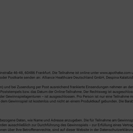
linstraße 46-48, 60486 Frankfurt. Die Teilnahme ist online unter www.apotheke.com 
oder Postkarte senden an: Alliance Healthcare Deutschland GmbH, Despina Kalaitzid
en) und bei Zusendung per Post ausreichend frankierte Einsendungen nehmen an der V
Poststempels bzw. das Datum der Online-Teilnahme. Der Rechtsweg ist ausgeschlossen
er Gewinnspielagenturen – ist ausgeschlossen. Pro Person ist nur eine Teilnahme mö
dem Gewinnspiel ist kostenlos und nicht an einem Produktkauf gebunden. Die Barab
ezogene Daten, wie Name und Adresse anzugeben. Die für Teilnahme am Gewinnspiel 
n ausschließlich zur Durchführung des Gewinnspiels – zur Erfüllung eines Vertrages
nen über Ihre Betroffenenrechte, sind auf dieser Website in der Datenschutzerklärun