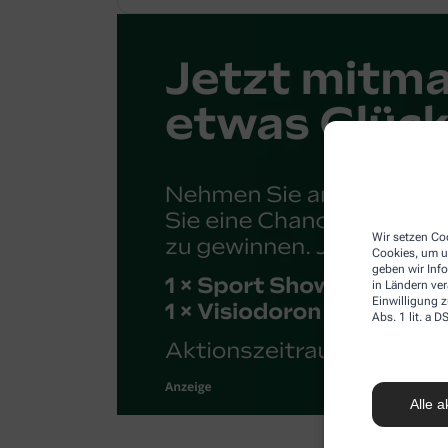
Wir setzen Coo
Cookies, um u
geben wir Inf
in Ländern ve
Einwilligung z
Abs. 1 lit. a
Alle a