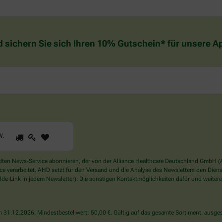
d sichern Sie sich Ihren 10% Gutschein* für unsere 
1
2
3
Sind
W
.
Sie
ein
Mensch?
en News-Service abonnieren, der von der Alliance Healthcare Deutschland GmbH (AH
Dann
verarbeitet. AHD setzt für den Versand und die Analyse des Newsletters den Dienstle
wählen
de-Link in jedem Newsletter). Die sonstigen Kontaktmöglichkeiten dafür und weitere
Sie
bitte
den
31.12.2026. Mindestbestellwert: 50,00 €. Gültig auf das gesamte Sortiment, ausges
LKW.