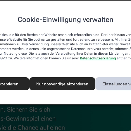
uskeln und Gelenke
Cookie-Einwilligung verwalten
®
®
 können, unterstützen
Kytta
Schmerzsalbe und Kytta
Wärm
 Beschwerden effektiv lindert, sorgt die Wärmecreme für wohl
kies, die für den Betrieb der Website technisch erforderlich sind. Darüber hinaus v
nsere Website für Sie optimal zu gestalten und fortlaufend zu verbessern. Mit Ihrer
ormationen zu Ihrer Verwendung unserer Website auch an Drittanbieter weiter. Soweit
rarbeitet werden, in denen kein angemessenes Datenschutzniveau besteht, stimmen Si
ur Nutzung dieser Dienste auch der Verarbeitung Ihrer Daten in diesen Ländern gem. 
 DSGVO zu. Weitere Informationen können Sie unserer
Datenschutzerklärung
entnehm
kzeptieren
Nur notwendige akzeptieren
Einstellungen v