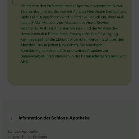
Mensch?
Ich möchte den im Namen meiner Apotheke versandten News-
Dann
Service abonnieren, der von der Alliance Healthcare Deutschland
wählen
GmbH (AHD) angeboten wird. Hiermit willige ich ein, dass AHD
Sie
meine E-Mail-Adresse zum Versand des News-Service
bitte
verarbeitet. AHD setzt für den Versand und die Analyse des
das
Newsletters den Dienstleister Emarsys ein. Die Einwilligung
Herz.
kann jederzeit für die Zukunft widerrufen werden (z.B. über den
Abmelde-Link in jedem Newsletter). Die sonstigen
Kontaktmöglichkeiten dafür und weitere Angaben zur
Datenverarbeitung finden sich in der
Datenschutzerklärung
von
AHD.
Information der Schloss-Apotheke
Schloss-Apotheke
Inhaber: Ulrich Schipper