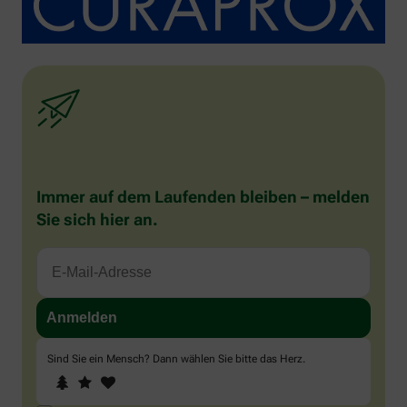
Immer auf dem Laufenden bleiben – melden
Sie sich hier an.
Sind Sie ein Mensch? Dann wählen Sie bitte
das Herz
.
1
2
3
Sind
Sie
ein