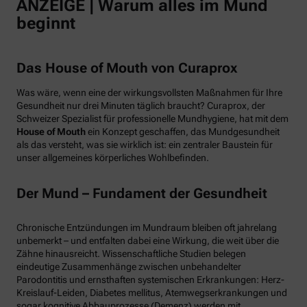
ANZEIGE | Warum alles im Mund
beginnt
Das House of Mouth von Curaprox
Was wäre, wenn eine der wirkungsvollsten Maßnahmen für Ihre
Gesundheit nur drei Minuten täglich braucht? Curaprox, der
Schweizer Spezialist für professionelle Mundhygiene, hat mit dem
House of Mouth
ein Konzept geschaffen, das Mundgesundheit
als das versteht, was sie wirklich ist: ein zentraler Baustein für
unser allgemeines körperliches Wohlbefinden.
Der Mund – Fundament der Gesundheit
Chronische Entzündungen im Mundraum bleiben oft jahrelang
unbemerkt – und entfalten dabei eine Wirkung, die weit über die
Zähne hinausreicht. Wissenschaftliche Studien belegen
eindeutige Zusammenhänge zwischen unbehandelter
Parodontitis und ernsthaften systemischen Erkrankungen: Herz-
Kreislauf-Leiden, Diabetes mellitus, Atemwegserkrankungen und
sogar kognitive Abbauprozesse (Demenz) werden mit