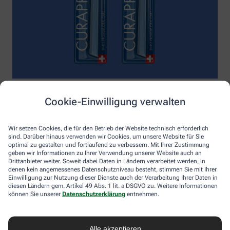
Die
Enzycal Zahnpasta mit 1450 ppm Fluorid
schöpft das volle
Cookie-Einwilligung verwalten
Potential deines Speichels aus und boostet mit natürlichen
Enzymen deine körpereigenen Abwehrkräfte.
Raumfüllend, effektiv und schonend:
Curaprox-
Wir setzen Cookies, die für den Betrieb der Website technisch erforderlich
sind. Darüber hinaus verwenden wir Cookies, um unsere Website für Sie
Interdentalbürsten „prime“
reinigen den gesamten kritischen
optimal zu gestalten und fortlaufend zu verbessern. Mit Ihrer Zustimmung
Zahnzwischenraum effektiv und verletzungsfrei: vom
geben wir Informationen zu Ihrer Verwendung unserer Website auch an
Zahnfleischrand über die konkaven Nischen bis direkt unter die
Drittanbieter weiter. Soweit dabei Daten in Ländern verarbeitet werden, in
Kontaktstelle. Selbst kleinste Interdentalräume werden ohne
denen kein angemessenes Datenschutzniveau besteht, stimmen Sie mit Ihrer
®
Verletzungsgefahr behandelt – dank Cural
, dem hauchdünnen
Einwilligung zur Nutzung dieser Dienste auch der Verarbeitung Ihrer Daten in
diesen Ländern gem. Artikel 49 Abs. 1 lit. a DSGVO zu. Weitere Informationen
und extrastarken Chirurgendraht, mit dem eine einzige
können Sie unserer
Datenschutzerklärung
entnehmen.
Reinigungsbewegung ausreicht: einmal rein und raus. Fertig.
Das House of Mouth bündelt dieses Wissen – und macht
konsequente Mundpflege für jeden zugänglich.
Alle akzeptieren