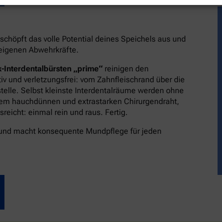
schöpft das volle Potential deines Speichels aus und
reigenen Abwehrkräfte.
-Interdentalbürsten „prime“
reinigen den
v und verletzungsfrei: vom Zahnfleischrand über die
stelle. Selbst kleinste Interdentalräume werden ohne
dem hauchdünnen und extrastarken Chirurgendraht,
eicht: einmal rein und raus. Fertig.
 und macht konsequente Mundpflege für jeden