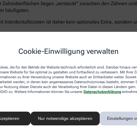
r Zahnoberflächen liegen „versteckt“ zwischen den Zähnen und 
m häufigsten.
t Interdentalbürsten ist daher kein optionales Extra, sondern u
Cookie-Einwilligung verwalten
Curaprox bietet für jeden Schritt die passende Lösun
5.460 Filamenten für eine schonend-gründliche Rei
kies, die für den Betrieb der Website technisch erforderlich sind. Darüber hinaus v
nsere Website für Sie optimal zu gestalten und fortlaufend zu verbessern. Mit Ihrer
Zahnpasta Enzycal 1450
, die die natürliche Mundfl
ormationen zu Ihrer Verwendung unserer Website auch an Drittanbieter weiter. Soweit
Außerdem das
CPS prime Starter Set
– ein Sortimen
rarbeitet werden, in denen kein angemessenes Datenschutzniveau besteht, stimmen Si
Größen für eine vollständige und umfassende Pflege
ur Nutzung dieser Dienste auch der Verarbeitung Ihrer Daten in diesen Ländern gem. 
 DSGVO zu. Weitere Informationen können Sie unserer
Datenschutzerklärung
entnehm
Sanft zu Zähnen und Zahnfleisch – unerbittlich geg
®
hocheffizienten
5.460 Curen
-Borsten
der Curaprox
schonen aber Zahnfleisch und- schmelz. Der kleine B
ermöglicht ein präzises, wirkungsvolles Zähneputze
kzeptieren
Nur notwendige akzeptieren
Einstellungen v