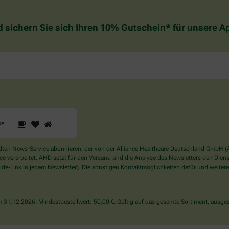
d sichern Sie sich Ihren 10% Gutschein* für unsere 
1
2
3
Sind
se
.
Sie
ein
Mensch?
en News-Service abonnieren, der von der Alliance Healthcare Deutschland GmbH (AH
Dann
verarbeitet. AHD setzt für den Versand und die Analyse des Newsletters den Dienstle
wählen
de-Link in jedem Newsletter). Die sonstigen Kontaktmöglichkeiten dafür und weitere
Sie
bitte
die
31.12.2026. Mindestbestellwert: 50,00 €. Gültig auf das gesamte Sortiment, ausges
Tasse.