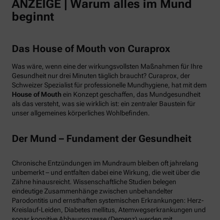
ANZEIGE | Warum alles im Mund
beginnt
Das House of Mouth von Curaprox
Was wäre, wenn eine der wirkungsvollsten Maßnahmen für Ihre
Gesundheit nur drei Minuten täglich braucht? Curaprox, der
Schweizer Spezialist für professionelle Mundhygiene, hat mit dem
House of Mouth
ein Konzept geschaffen, das Mundgesundheit
als das versteht, was sie wirklich ist: ein zentraler Baustein für
unser allgemeines körperliches Wohlbefinden.
Der Mund – Fundament der Gesundheit
Chronische Entzündungen im Mundraum bleiben oft jahrelang
unbemerkt – und entfalten dabei eine Wirkung, die weit über die
Zähne hinausreicht. Wissenschaftliche Studien belegen
eindeutige Zusammenhänge zwischen unbehandelter
Parodontitis und ernsthaften systemischen Erkrankungen: Herz-
Kreislauf-Leiden, Diabetes mellitus, Atemwegserkrankungen und
sogar kognitive Abbauprozesse (Demenz) werden mit