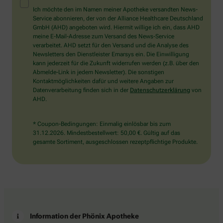
Mensch?
Ich möchte den im Namen meiner Apotheke versandten News-
Dann
Service abonnieren, der von der Alliance Healthcare Deutschland
wählen
GmbH (AHD) angeboten wird. Hiermit willige ich ein, dass AHD
Sie
meine E-Mail-Adresse zum Versand des News-Service
bitte
verarbeitet. AHD setzt für den Versand und die Analyse des
das
Newsletters den Dienstleister Emarsys ein. Die Einwilligung
Auto.
kann jederzeit für die Zukunft widerrufen werden (z.B. über den
Abmelde-Link in jedem Newsletter). Die sonstigen
Kontaktmöglichkeiten dafür und weitere Angaben zur
Datenverarbeitung finden sich in der
Datenschutzerklärung
von
AHD.
* Coupon-Bedingungen: Einmalig einlösbar bis zum
31.12.2026. Mindestbestellwert: 50,00 €. Gültig auf das
gesamte Sortiment, ausgeschlossen rezeptpflichtige Produkte.
Information der Phönix Apotheke