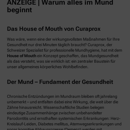
ANZEIGE | Warum alles im Mund
beginnt
Das House of Mouth von Curaprox
Was wäre, wenn eine der wirkungsvollsten Maßnahmen für Ihre
Gesundheit nur drei Minuten täglich braucht? Curaprox, der
Schweizer Spezialist für professionelle Mundhygiene, hat mit dem
House of Mouth
ein Konzept geschaffen, das Mundgesundheit
als das versteht, was sie wirklich ist: ein zentraler Baustein für
unser allgemeines körperliches Wohlbefinden.
Der Mund – Fundament der Gesundheit
Chronische Entzündungen im Mundraum bleiben oft jahrelang
unbemerkt – und entfalten dabei eine Wirkung, die weit über die
Zähne hinausreicht. Wissenschaftliche Studien belegen
eindeutige Zusammenhänge zwischen unbehandelter
Parodontitis und ernsthaften systemischen Erkrankungen: Herz-
Kreislauf-Leiden, Diabetes mellitus, Atemwegserkrankungen und
sogar kognitive Abbauprozesse (Demenz) werden mit