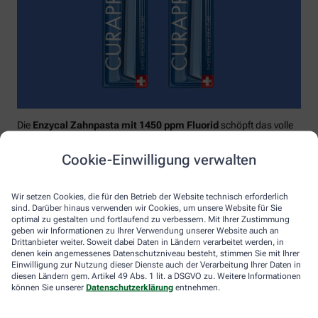
Die
Enzycal Zahnpasta mit 1450 ppm Fluorid
schöpft das volle
Potential deines Speichels aus und boostet mit natürlichen
Enzymen deine körpereigenen Abwehrkräfte.
Cookie-Einwilligung verwalten
Raumfüllend, effektiv und schonend:
Curaprox-
Interdentalbürsten „prime“
reinigen den gesamten kritischen
Wir setzen Cookies, die für den Betrieb der Website technisch erforderlich
Zahnzwischenraum effektiv und verletzungsfrei: vom
sind. Darüber hinaus verwenden wir Cookies, um unsere Website für Sie
Zahnfleischrand über die konkaven Nischen bis direkt unter die
optimal zu gestalten und fortlaufend zu verbessern. Mit Ihrer Zustimmung
Kontaktstelle. Selbst kleinste Interdentalräume werden ohne
geben wir Informationen zu Ihrer Verwendung unserer Website auch an
Drittanbieter weiter. Soweit dabei Daten in Ländern verarbeitet werden, in
®
Verletzungsgefahr behandelt – dank Cural
, dem hauchdünnen
denen kein angemessenes Datenschutzniveau besteht, stimmen Sie mit Ihrer
und extrastarken Chirurgendraht, mit dem eine einzige
Einwilligung zur Nutzung dieser Dienste auch der Verarbeitung Ihrer Daten in
Reinigungsbewegung ausreicht: einmal rein und raus. Fertig.
diesen Ländern gem. Artikel 49 Abs. 1 lit. a DSGVO zu. Weitere Informationen
können Sie unserer
Datenschutzerklärung
entnehmen.
Das House of Mouth bündelt dieses Wissen – und macht
konsequente Mundpflege für jeden zugänglich.