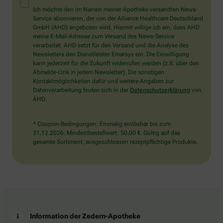
Mensch?
Ich möchte den im Namen meiner Apotheke versandten News-
Dann
Service abonnieren, der von der Alliance Healthcare Deutschland
wählen
GmbH (AHD) angeboten wird. Hiermit willige ich ein, dass AHD
Sie
meine E-Mail-Adresse zum Versand des News-Service
bitte
verarbeitet. AHD setzt für den Versand und die Analyse des
das
Newsletters den Dienstleister Emarsys ein. Die Einwilligung
Haus.
kann jederzeit für die Zukunft widerrufen werden (z.B. über den
Abmelde-Link in jedem Newsletter). Die sonstigen
Kontaktmöglichkeiten dafür und weitere Angaben zur
Datenverarbeitung finden sich in der
Datenschutzerklärung
von
AHD.
* Coupon-Bedingungen: Einmalig einlösbar bis zum
31.12.2026. Mindestbestellwert: 50,00 €. Gültig auf das
gesamte Sortiment, ausgeschlossen rezeptpflichtige Produkte.
Information der Zedern-Apotheke