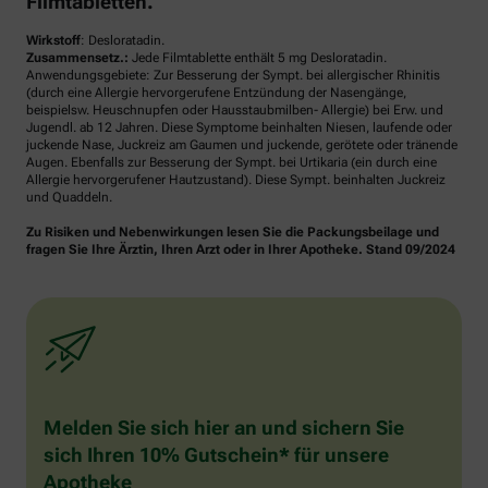
Filmtabletten.
Wirkstoff
: Desloratadin.
Zusammensetz.:
Jede Filmtablette enthält 5 mg Desloratadin.
Anwendungsgebiete: Zur Besserung der Sympt. bei allergischer Rhinitis
(durch eine Allergie hervorgerufene Entzündung der Nasengänge,
beispielsw. Heuschnupfen oder Hausstaubmilben- Allergie) bei Erw. und
Jugendl. ab 12 Jahren. Diese Symptome beinhalten Niesen, laufende oder
juckende Nase, Juckreiz am Gaumen und juckende, gerötete oder tränende
Augen. Ebenfalls zur Besserung der Sympt. bei Urtikaria (ein durch eine
Allergie hervorgerufener Hautzustand). Diese Sympt. beinhalten Juckreiz
und Quaddeln.
Zu Risiken und Nebenwirkungen lesen Sie die Packungsbeilage und
fragen Sie Ihre Ärztin, Ihren Arzt oder in Ihrer Apotheke. Stand 09/2024
Melden Sie sich hier an und sichern Sie
sich Ihren 10% Gutschein* für unsere
Apotheke