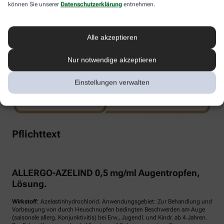
können Sie unserer
Datenschutzerklärung
entnehmen.
www.doppelherz.de
Alle akzeptieren
Nur notwendige akzeptieren
Einstellungen verwalten
Pflichttext
ALLERGO-AZELIND 0,5 mg/ml Augentropfen,
Lösung.
Wirkstoff
: Azelastinhydrochlorid. Anwendungsgebiet: Zur Behandlung und
Vorbeugung von durch Heuschnupfen bedingten Beschwerden am Auge
(saisonale allerg. Konjunktivitis) bei Erw., Jugendl. und Kindr. ab 4 Jahren.