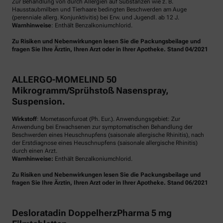
Zur Behandlung von durch Allergien auf Substanzen wie z. B.
Hausstaubmilben und Tierhaare bedingten Beschwerden am Auge
(perenniale allerg. Konjunktivitis) bei Erw. und Jugendl. ab 12 J.
Warnhinweise
: Enthält Benzalkoniumchlorid.
Zu Risiken und Nebenwirkungen lesen Sie die Packungsbeilage und
fragen Sie Ihre Ärztin, Ihren Arzt oder in Ihrer Apotheke. Stand 04/2021
ALLERGO-MOMELIND 50
Mikrogramm/Sprühstoß Nasenspray,
Suspension.
Wirkstoff
: Mometasonfuroat (Ph. Eur.). Anwendungsgebiet: Zur
Anwendung bei Erwachsenen zur symptomatischen Behandlung der
Beschwerden eines Heuschnupfens (saisonale allergische Rhinitis), nach
der Erstdiagnose eines Heuschnupfens (saisonale allergische Rhinitis)
durch einen Arzt.
Warnhinweise:
Enthält Benzalkoniumchlorid.
Zu Risiken und Nebenwirkungen lesen Sie die Packungsbeilage und
fragen Sie Ihre Ärztin, Ihren Arzt oder in Ihrer Apotheke. Stand 06/2021
Desloratadin DoppelherzPharma 5 mg