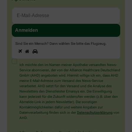
Sind Sie ein Mensch? Dann wählen Sie bitte
das Flugzeug
.
1
2
3
Sind
Sie
ein
Mensch?
Ich möchte den im Namen meiner Apotheke versandten News-
Dann
Service abonnieren, der von der Alliance Healthcare Deutschland
wählen
GmbH (AHD) angeboten wird. Hiermit willige ich ein, dass AHD
Sie
meine E-Mail-Adresse zum Versand des News-Service
bitte
verarbeitet. AHD setzt für den Versand und die Analyse des
das
Newsletters den Dienstleister Emarsys ein. Die Einwilligung
Flugzeug.
kann jederzeit für die Zukunft widerrufen werden (z.B. über den
Abmelde-Link in jedem Newsletter). Die sonstigen
Kontaktmöglichkeiten dafür und weitere Angaben zur
Datenverarbeitung finden sich in der
Datenschutzerklärung
von
AHD.