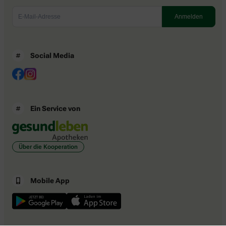
Social Media
Ein Service von
Über die Kooperation
Mobile App