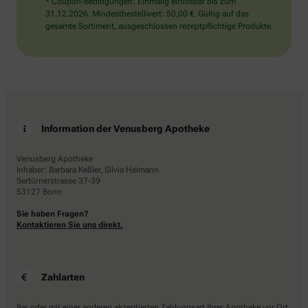
* Coupon-Bedingungen: Einmalig einlösbar bis zum
31.12.2026. Mindestbestellwert: 50,00 €. Gültig auf das
gesamte Sortiment, ausgeschlossen rezeptpflichtige Produkte.
Information der Venusberg Apotheke
Venusberg Apotheke
Inhaber: Barbara Keßler, Silvia Heimann
Sertürnerstrasse 37-39
53127 Bonn
Sie haben Fragen?
Kontaktieren Sie uns direkt.
Zahlarten
Bar oder mit einer anderen akzeptierten Zahlungsart Ihrer Apotheke vor Ort.