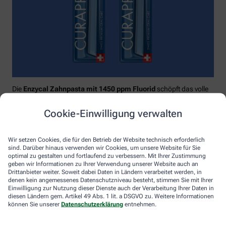
Die
Enzycal Zahnpasta mit 1450 ppm Fluorid
schöpft das volle
Potential deines Speichels aus und boostet mit natürlichen
Enzymen deine körpereigenen Abwehrkräfte.
Cookie-Einwilligung verwalten
Raumfüllend, effektiv und schonend:
Curaprox-
Interdentalbürsten „prime“
reinigen den gesamten kritischen
Wir setzen Cookies, die für den Betrieb der Website technisch erforderlich
Zahnzwischenraum effektiv und verletzungsfrei: vom
sind. Darüber hinaus verwenden wir Cookies, um unsere Website für Sie
Zahnfleischrand über die konkaven Nischen bis direkt unter die
optimal zu gestalten und fortlaufend zu verbessern. Mit Ihrer Zustimmung
Kontaktstelle. Selbst kleinste Interdentalräume werden ohne
geben wir Informationen zu Ihrer Verwendung unserer Website auch an
Drittanbieter weiter. Soweit dabei Daten in Ländern verarbeitet werden, in
®
Verletzungsgefahr behandelt – dank Cural
, dem hauchdünnen
denen kein angemessenes Datenschutzniveau besteht, stimmen Sie mit Ihrer
und extrastarken Chirurgendraht, mit dem eine einzige
Einwilligung zur Nutzung dieser Dienste auch der Verarbeitung Ihrer Daten in
Reinigungsbewegung ausreicht: einmal rein und raus. Fertig.
diesen Ländern gem. Artikel 49 Abs. 1 lit. a DSGVO zu. Weitere Informationen
können Sie unserer
Datenschutzerklärung
entnehmen.
Das House of Mouth bündelt dieses Wissen – und macht
konsequente Mundpflege für jeden zugänglich.