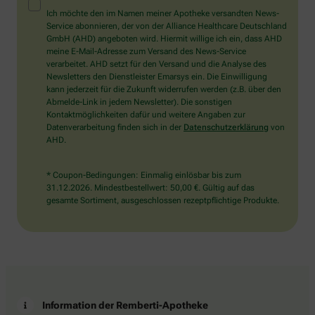
Mensch?
Ich möchte den im Namen meiner Apotheke versandten News-
Dann
Service abonnieren, der von der Alliance Healthcare Deutschland
wählen
GmbH (AHD) angeboten wird. Hiermit willige ich ein, dass AHD
Sie
meine E-Mail-Adresse zum Versand des News-Service
bitte
verarbeitet. AHD setzt für den Versand und die Analyse des
das
Newsletters den Dienstleister Emarsys ein. Die Einwilligung
Flugzeug.
kann jederzeit für die Zukunft widerrufen werden (z.B. über den
Abmelde-Link in jedem Newsletter). Die sonstigen
Kontaktmöglichkeiten dafür und weitere Angaben zur
Datenverarbeitung finden sich in der
Datenschutzerklärung
von
AHD.
* Coupon-Bedingungen: Einmalig einlösbar bis zum
31.12.2026. Mindestbestellwert: 50,00 €. Gültig auf das
gesamte Sortiment, ausgeschlossen rezeptpflichtige Produkte.
Information der Remberti-Apotheke