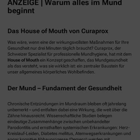
ANZEIGE | Warum alles im Mund
beginnt
Das House of Mouth von Curaprox
Was wäre, wenn eine der wirkungsvollsten Maßnahmen für Ihre
Gesundheit nur drei Minuten täglich braucht? Curaprox, der
Schweizer Spezialist für professionelle Mundhygiene, hat mit dem
House of Mouth
ein Konzept geschaffen, das Mundgesundheit
als das versteht, was sie wirklich ist: ein zentraler Baustein für
unser allgemeines körperliches Wohlbefinden.
Der Mund – Fundament der Gesundheit
Chronische Entzündungen im Mundraum bleiben oft jahrelang
unbemerkt – und entfalten dabei eine Wirkung, die weit über die
Zähne hinausreicht. Wissenschaftliche Studien belegen
eindeutige Zusammenhänge zwischen unbehandelter
Parodontitis und ernsthaften systemischen Erkrankungen: Herz-
Kreislauf-Leiden, Diabetes mellitus, Atemwegserkrankungen und
sogar kognitive Abbauprozesse (Demenz) werden mit