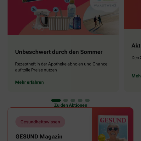
Akt
Unbeschwert durch den Sommer
Den 
Rezeptheft in der Apotheke abholen und Chance
auf tolle Preise nutzen
Mehr
Mehr erfahren
Zu den Aktionen
Gesundheitswissen
GESUND Magazin