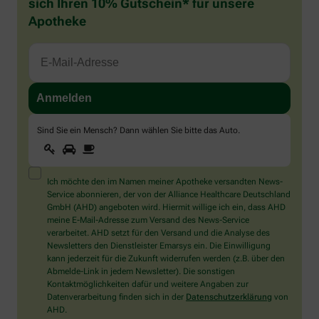
sich Ihren 10% Gutschein* für unsere
Apotheke
Sind Sie ein Mensch? Dann wählen Sie bitte
das Auto
.
1
2
3
Sind
Sie
ein
Mensch?
Ich möchte den im Namen meiner Apotheke versandten News-
Dann
Service abonnieren, der von der Alliance Healthcare Deutschland
wählen
GmbH (AHD) angeboten wird. Hiermit willige ich ein, dass AHD
Sie
meine E-Mail-Adresse zum Versand des News-Service
bitte
verarbeitet. AHD setzt für den Versand und die Analyse des
das
Newsletters den Dienstleister Emarsys ein. Die Einwilligung
Auto.
kann jederzeit für die Zukunft widerrufen werden (z.B. über den
Abmelde-Link in jedem Newsletter). Die sonstigen
Kontaktmöglichkeiten dafür und weitere Angaben zur
Datenverarbeitung finden sich in der
Datenschutzerklärung
von
AHD.