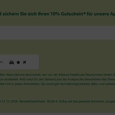
d sichern Sie sich Ihren 10% Gutschein* für unsere 
1
2
3
Sind
rn
.
Sie
ein
Mensch?
en News-Service abonnieren, der von der Alliance Healthcare Deutschland GmbH (AH
Dann
verarbeitet. AHD setzt für den Versand und die Analyse des Newsletters den Dienstle
wählen
de-Link in jedem Newsletter). Die sonstigen Kontaktmöglichkeiten dafür und weitere
Sie
bitte
den
31.12.2026. Mindestbestellwert: 50,00 €. Gültig auf das gesamte Sortiment, ausges
Stern.