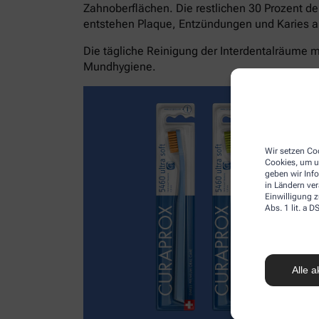
Zahnoberflächen. Die restlichen 30 Prozent de
entstehen Plaque, Entzündungen und Karies a
Die tägliche Reinigung der Interdentalräume mi
Mundhygiene.
Wir setzen Coo
Cookies, um u
geben wir Inf
in Ländern ve
Einwilligung z
Abs. 1 lit. a
Alle a