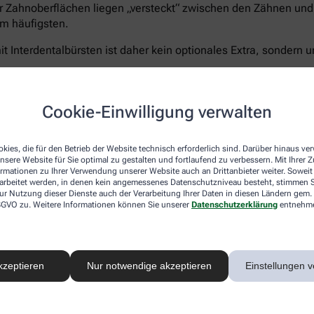
r Zahnoberflächen liegen „versteckt“ zwischen den Zähnen und 
m häufigsten.
t Interdentalbürsten ist daher kein optionales Extra, sondern u
Cookie-Einwilligung verwalten
Curaprox bietet für jeden Schritt die passende Lösun
kies, die für den Betrieb der Website technisch erforderlich sind. Darüber hinaus v
5.460 Filamenten für eine schonend-gründliche Rei
nsere Website für Sie optimal zu gestalten und fortlaufend zu verbessern. Mit Ihrer
Zahnpasta Enzycal 1450
, die die natürliche Mundfl
ormationen zu Ihrer Verwendung unserer Website auch an Drittanbieter weiter. Soweit
Außerdem das
CPS prime Starter Set
– ein Sortimen
rarbeitet werden, in denen kein angemessenes Datenschutzniveau besteht, stimmen Si
ur Nutzung dieser Dienste auch der Verarbeitung Ihrer Daten in diesen Ländern gem. 
Größen für eine vollständige und umfassende Pflege
 DSGVO zu. Weitere Informationen können Sie unserer
Datenschutzerklärung
entnehm
Sanft zu Zähnen und Zahnfleisch – unerbittlich geg
®
hocheffizienten
5.460 Curen
-Borsten
der Curaprox
schonen aber Zahnfleisch und- schmelz. Der kleine B
kzeptieren
Nur notwendige akzeptieren
Einstellungen v
ermöglicht ein präzises, wirkungsvolles Zähneputze