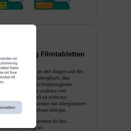
harma 5 mg Filmtabletten
erwenden wir
 Zustimmung
 dabei Daten
itteln, die direkt an den Augen und der
e mit Ihrer
Artikel 49
sloratadin ein Antiallergikum, das
en.
iv ist. Es hemmt den körpereigenen
pische Symptome wie Juckreiz und
sem Grund bekämpft es nicht nur
 auch die Beschwerden bei allergischem
erwalten
milben- sowie Tierhaar-Allergie.
müde, was insbesondere für das
nverkehr wichtig ist.