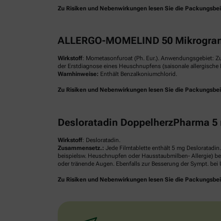
Zu Risiken und Nebenwirkungen lesen Sie die Packungsbeilag
ALLERGO-MOMELIND 50 Mikrogram
Wirkstoff
: Mometasonfuroat (Ph. Eur.). Anwendungsgebiet: Z
der Erstdiagnose eines Heuschnupfens (saisonale allergische R
Warnhinweise:
Enthält Benzalkoniumchlorid.
Zu Risiken und Nebenwirkungen lesen Sie die Packungsbeilag
Desloratadin DoppelherzPharma 5 
Wirkstoff
: Desloratadin.
Zusammensetz.:
Jede Filmtablette enthält 5 mg Desloratadin
beispielsw. Heuschnupfen oder Hausstaubmilben- Allergie) be
oder tränende Augen. Ebenfalls zur Besserung der Sympt. bei U
Zu Risiken und Nebenwirkungen lesen Sie die Packungsbeilag