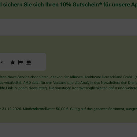
d sichern Sie sich Ihren 10% Gutschein* für unsere 
1
2
3
Sind
se
.
Sie
ein
Mensch?
en News-Service abonnieren, der von der Alliance Healthcare Deutschland GmbH (AH
Dann
verarbeitet. AHD setzt für den Versand und die Analyse des Newsletters den Dienstle
wählen
de-Link in jedem Newsletter). Die sonstigen Kontaktmöglichkeiten dafür und weitere
Sie
bitte
die
31.12.2026. Mindestbestellwert: 50,00 €. Gültig auf das gesamte Sortiment, ausges
Tasse.