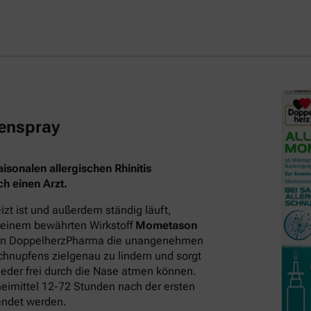
enspray
sonalen allergischen Rhinitis
h einen Arzt.
t ist und außerdem ständig läuft,
 seinem bewährten Wirkstoff
Mometason
on DoppelherzPharma die unangenehmen
hnupfens zielgenau zu lindern und sorgt
eder frei durch die Nase atmen können.
neimittel 12-72 Stunden nach der ersten
endet werden.