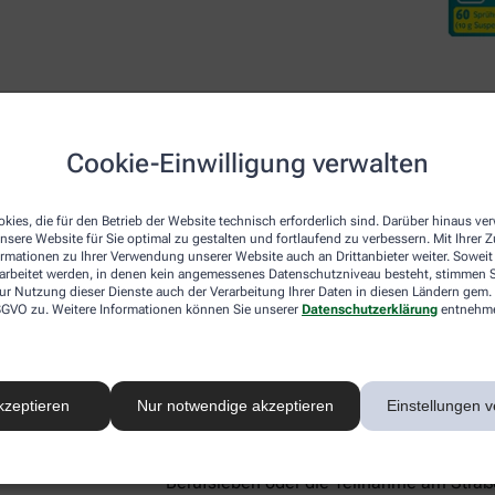
Cookie-Einwilligung verwalten
Desloratadin DoppelherzP
kies, die für den Betrieb der Website technisch erforderlich sind. Darüber hinaus v
nsere Website für Sie optimal zu gestalten und fortlaufend zu verbessern. Mit Ihrer
ormationen zu Ihrer Verwendung unserer Website auch an Drittanbieter weiter. Soweit
Neben den beiden lokal wirkenden Arzneim
rarbeitet werden, in denen kein angemessenes Datenschutzniveau besteht, stimmen Si
ur Nutzung dieser Dienste auch der Verarbeitung Ihrer Daten in diesen Ländern gem. 
Nase für Linderung sorgen, gibt es mit De
 DSGVO zu. Weitere Informationen können Sie unserer
Datenschutzerklärung
entnehm
systemisch – also im ganzen Körper – akt
Botenstoff Histamin, der für allergie-ty
Schwellungen verantwortlich ist. Aus die
Heuschnupfen-Symptome, sondern lindert
kzeptieren
Nur notwendige akzeptieren
Einstellungen v
Hautausschlag (Urtikaria), und Hausstaub
Gut zu wissen:
Desloratadin macht nicht 
Berufsleben oder die Teilnahme am Straße