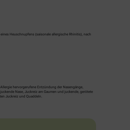
nes Heuschnupfens (saisonale allergische Rhinitis), nach
ne Allergie hervorgerufene Entzündung der Nasengänge,
r juckende Nase, Juckreiz am Gaumen und juckende, gerötete
lten Juckreiz und Quaddeln.