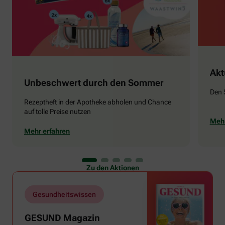
Akt
Unbeschwert durch den Sommer
Den 
Rezeptheft in der Apotheke abholen und Chance
auf tolle Preise nutzen
Mehr
Mehr erfahren
Zu den Aktionen
Gesundheitswissen
GESUND Magazin