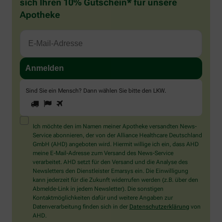
sich Ihren 10% Gutschein* für unsere
Apotheke
Sind Sie ein Mensch? Dann wählen Sie bitte
den LKW
.
1
2
3
Sind
Sie
ein
Mensch?
Ich möchte den im Namen meiner Apotheke versandten News-
Dann
Service abonnieren, der von der Alliance Healthcare Deutschland
wählen
GmbH (AHD) angeboten wird. Hiermit willige ich ein, dass AHD
Sie
meine E-Mail-Adresse zum Versand des News-Service
bitte
verarbeitet. AHD setzt für den Versand und die Analyse des
den
Newsletters den Dienstleister Emarsys ein. Die Einwilligung
LKW.
kann jederzeit für die Zukunft widerrufen werden (z.B. über den
Abmelde-Link in jedem Newsletter). Die sonstigen
Kontaktmöglichkeiten dafür und weitere Angaben zur
Datenverarbeitung finden sich in der
Datenschutzerklärung
von
AHD.