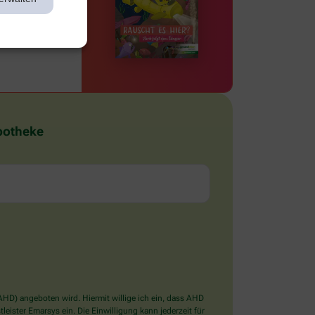
Apotheke
D) angeboten wird. Hiermit willige ich ein, dass AHD
ister Emarsys ein. Die Einwilligung kann jederzeit für