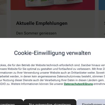
Aktuelle Empfehlungen
Den Sommer geniessen
Cookie-Einwilligung verwalten
Mehr erfahren
kies, die für den Betrieb der Website technisch erforderlich sind. Darüber hinaus v
nsere Website für Sie optimal zu gestalten und fortlaufend zu verbessern. Mit Ihrer
ormationen zu Ihrer Verwendung unserer Website auch an Drittanbieter weiter. Soweit
rarbeitet werden, in denen kein angemessenes Datenschutzniveau besteht, stimmen Si
ur Nutzung dieser Dienste auch der Verarbeitung Ihrer Daten in diesen Ländern gem. 
 DSGVO zu. Weitere Informationen können Sie unserer
Datenschutzerklärung
entnehm
Naturwissen
Magazin GESUND Ki
kzeptieren
Nur notwendige akzeptieren
Einstellungen v