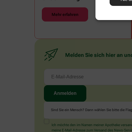
Mehr erfahren
Melden Sie sich hier an un
Sind Sie ein Mensch? Dann wählen Sie bitte
die Fla
Ich möchte den im Namen meiner Apotheke versandt
meine E-Mail-Adresse zum Versand des News-Service 