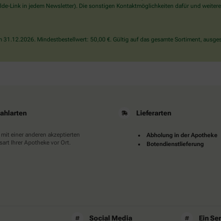
wählen
de-Link in jedem Newsletter). Die sonstigen Kontaktmöglichkeiten dafür und weitere
Sie
bitte
die
31.12.2026. Mindestbestellwert: 50,00 €. Gültig auf das gesamte Sortiment, ausges
Flagge.
ahlarten
Lieferarten
 mit einer anderen akzeptierten
Abholung in der Apotheke
art Ihrer Apotheke vor Ort.
Botendienstlieferung
Social Media
Ein Se