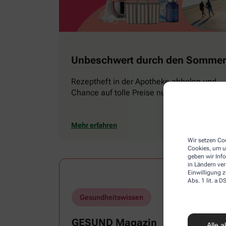
Unbeschwert durch den Sommer
Rezeptheft in der Apotheke abholen und
Chance auf tolle Preise nutzen
Mehr erfahren
Wir setzen Coo
Cookies, um u
geben wir Inf
in Ländern ve
Einwilligung z
Abs. 1 lit. a
Gesundheitswissen
GESUND Magazin
Alle a