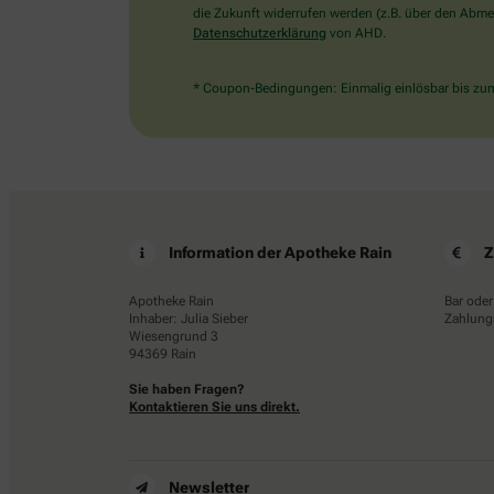
die Zukunft widerrufen werden (z.B. über den Abmel
Datenschutzerklärung
von AHD.
* Coupon-Bedingungen: Einmalig einlösbar bis zum 
Information der Apotheke Rain
Z
Apotheke Rain
Bar oder
Inhaber: Julia Sieber
Zahlungs
Wiesengrund 3
94369 Rain
Sie haben Fragen?
Kontaktieren Sie uns direkt.
Newsletter