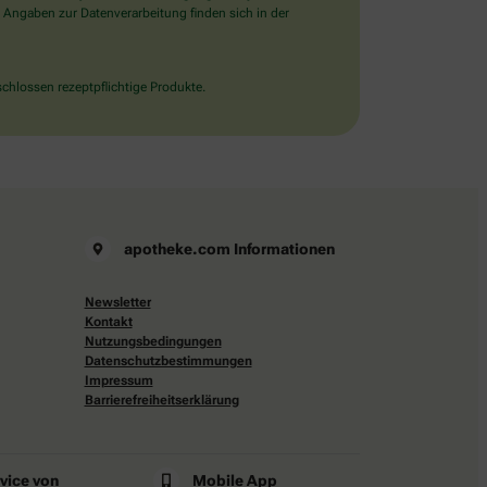
 Angaben zur Datenverarbeitung finden sich in der
chlossen rezeptpflichtige Produkte.
apotheke.com Informationen
Newsletter
Kontakt
Nutzungsbedingungen
Datenschutzbestimmungen
Impressum
Barrierefreiheitserklärung
rvice von
Mobile App