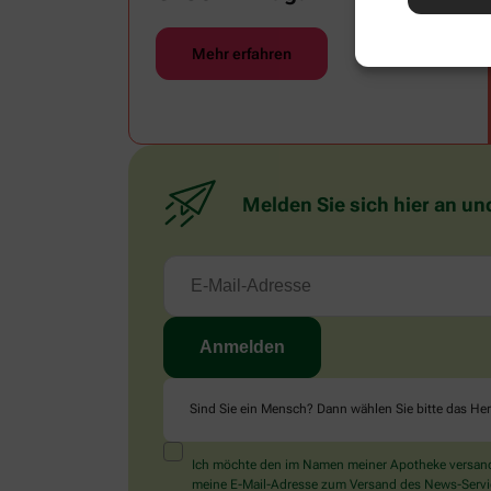
Mehr erfahren
Melden Sie sich hier an un
Sind Sie ein Mensch? Dann wählen Sie bitte
das He
Ich möchte den im Namen meiner Apotheke versandt
meine E-Mail-Adresse zum Versand des News-Service 