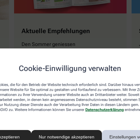
Aktuelle Empfehlungen
Den Sommer geniessen
Cookie-Einwilligung verwalten
Mehr erfahren
kies, die für den Betrieb der Website technisch erforderlich sind. Darüber hinaus v
nsere Website für Sie optimal zu gestalten und fortlaufend zu verbessern. Mit Ihrer
ormationen zu Ihrer Verwendung unserer Website auch an Drittanbieter weiter. Soweit
rarbeitet werden, in denen kein angemessenes Datenschutzniveau besteht, stimmen Si
ur Nutzung dieser Dienste auch der Verarbeitung Ihrer Daten in diesen Ländern gem. 
 DSGVO zu. Weitere Informationen können Sie unserer
Datenschutzerklärung
entnehm
Naturwissen
Magazin GESUND Ki
kzeptieren
Nur notwendige akzeptieren
Einstellungen v