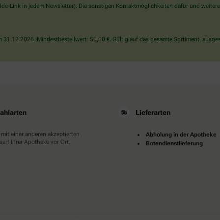
wählen
de-Link in jedem Newsletter). Die sonstigen Kontaktmöglichkeiten dafür und weitere
Sie
bitte
das
31.12.2026. Mindestbestellwert: 50,00 €. Gültig auf das gesamte Sortiment, ausges
Herz.
ahlarten
Lieferarten
 mit einer anderen akzeptierten
Abholung in der Apotheke
art Ihrer Apotheke vor Ort.
Botendienstlieferung