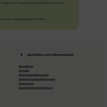
 Angaben zur Datenverarbeitung finden sich in der
chlossen rezeptpflichtige Produkte.
apotheke.com Informationen
Newsletter
Kontakt
Nutzungsbedingungen
Datenschutzbestimmungen
Impressum
Barrierefreiheitserklärung