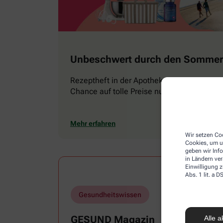
Unbeschwert durch den Sommer
Rezeptheft in der Apotheke abholen und
Chance auf tolle Preise nutzen
Mehr erfahren
Wir setzen Coo
Cookies, um u
geben wir Inf
in Ländern ve
Einwilligung z
Abs. 1 lit. a
Gesundheitswissen
GESUND Magazin
Alle a