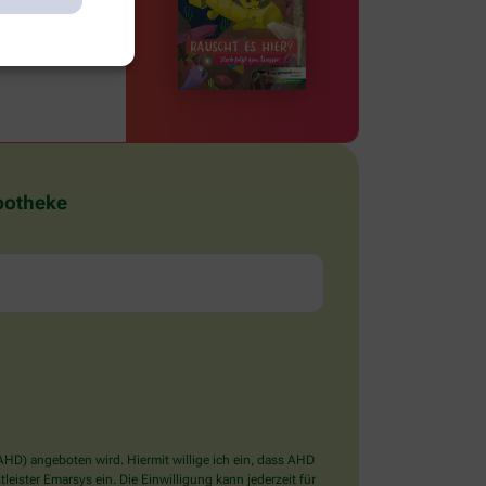
Apotheke
D) angeboten wird. Hiermit willige ich ein, dass AHD
ister Emarsys ein. Die Einwilligung kann jederzeit für