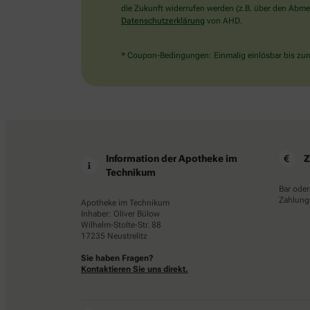
die Zukunft widerrufen werden (z.B. über den Abmel
Datenschutzerklärung
von AHD.
* Coupon-Bedingungen: Einmalig einlösbar bis zum 
Information der Apotheke im
Z
Technikum
Bar oder
Zahlungs
Apotheke im Technikum
Inhaber: Oliver Bülow
Wilhelm-Stolte-Str. 88
17235 Neustrelitz
Sie haben Fragen?
Kontaktieren Sie uns direkt.