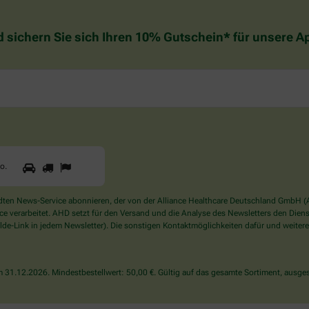
d sichern Sie sich Ihren 10% Gutschein* für unsere 
1
2
3
Sind
to
.
Sie
ein
Mensch?
en News-Service abonnieren, der von der Alliance Healthcare Deutschland GmbH (AH
Dann
verarbeitet. AHD setzt für den Versand und die Analyse des Newsletters den Dienstle
wählen
de-Link in jedem Newsletter). Die sonstigen Kontaktmöglichkeiten dafür und weitere
Sie
bitte
das
31.12.2026. Mindestbestellwert: 50,00 €. Gültig auf das gesamte Sortiment, ausges
Auto.