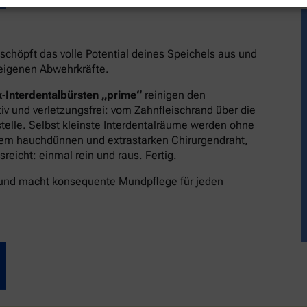
schöpft das volle Potential deines Speichels aus und
reigenen Abwehrkräfte.
-Interdentalbürsten „prime“
reinigen den
v und verletzungsfrei: vom Zahnfleischrand über die
stelle. Selbst kleinste Interdentalräume werden ohne
dem hauchdünnen und extrastarken Chirurgendraht,
eicht: einmal rein und raus. Fertig.
 und macht konsequente Mundpflege für jeden