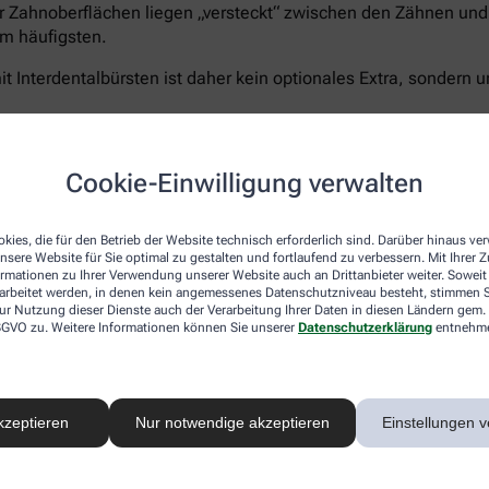
r Zahnoberflächen liegen „versteckt“ zwischen den Zähnen und 
m häufigsten.
t Interdentalbürsten ist daher kein optionales Extra, sondern u
Cookie-Einwilligung verwalten
Curaprox bietet für jeden Schritt die passende Lösun
5.460 Filamenten für eine schonend-gründliche Rei
kies, die für den Betrieb der Website technisch erforderlich sind. Darüber hinaus v
nsere Website für Sie optimal zu gestalten und fortlaufend zu verbessern. Mit Ihrer
Zahnpasta Enzycal 1450
, die die natürliche Mundfl
ormationen zu Ihrer Verwendung unserer Website auch an Drittanbieter weiter. Soweit
Außerdem das
CPS prime Starter Set
– ein Sortimen
rarbeitet werden, in denen kein angemessenes Datenschutzniveau besteht, stimmen Si
Größen für eine vollständige und umfassende Pflege
ur Nutzung dieser Dienste auch der Verarbeitung Ihrer Daten in diesen Ländern gem. 
 DSGVO zu. Weitere Informationen können Sie unserer
Datenschutzerklärung
entnehm
Sanft zu Zähnen und Zahnfleisch – unerbittlich geg
®
hocheffizienten
5.460 Curen
-Borsten
der Curaprox
schonen aber Zahnfleisch und- schmelz. Der kleine B
ermöglicht ein präzises, wirkungsvolles Zähneputze
kzeptieren
Nur notwendige akzeptieren
Einstellungen v