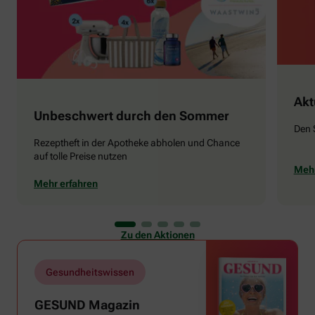
Akt
Unbeschwert durch den Sommer
Den 
Rezeptheft in der Apotheke abholen und Chance
auf tolle Preise nutzen
Mehr
Mehr erfahren
Zu den Aktionen
Gesundheitswissen
GESUND Magazin