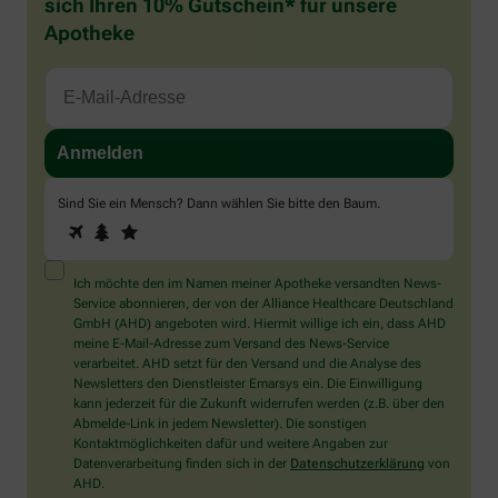
sich Ihren 10% Gutschein* für unsere
Apotheke
Sind Sie ein Mensch? Dann wählen Sie bitte
den Baum
.
1
2
3
Sind
Sie
ein
Mensch?
Ich möchte den im Namen meiner Apotheke versandten News-
Dann
Service abonnieren, der von der Alliance Healthcare Deutschland
wählen
GmbH (AHD) angeboten wird. Hiermit willige ich ein, dass AHD
Sie
meine E-Mail-Adresse zum Versand des News-Service
bitte
verarbeitet. AHD setzt für den Versand und die Analyse des
den
Newsletters den Dienstleister Emarsys ein. Die Einwilligung
Baum.
kann jederzeit für die Zukunft widerrufen werden (z.B. über den
Abmelde-Link in jedem Newsletter). Die sonstigen
Kontaktmöglichkeiten dafür und weitere Angaben zur
Datenverarbeitung finden sich in der
Datenschutzerklärung
von
AHD.