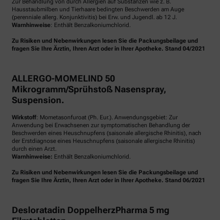
Zur Behandlung von durch Allergien auf Substanzen wie z. B.
Hausstaubmilben und Tierhaare bedingten Beschwerden am Auge
(perenniale allerg. Konjunktivitis) bei Erw. und Jugendl. ab 12 J.
Warnhinweise
: Enthält Benzalkoniumchlorid.
Zu Risiken und Nebenwirkungen lesen Sie die Packungsbeilage und
fragen Sie Ihre Ärztin, Ihren Arzt oder in Ihrer Apotheke. Stand 04/2021
ALLERGO-MOMELIND 50
Mikrogramm/Sprühstoß Nasenspray,
Suspension.
Wirkstoff
: Mometasonfuroat (Ph. Eur.). Anwendungsgebiet: Zur
Anwendung bei Erwachsenen zur symptomatischen Behandlung der
Beschwerden eines Heuschnupfens (saisonale allergische Rhinitis), nach
der Erstdiagnose eines Heuschnupfens (saisonale allergische Rhinitis)
durch einen Arzt.
Warnhinweise:
Enthält Benzalkoniumchlorid.
Zu Risiken und Nebenwirkungen lesen Sie die Packungsbeilage und
fragen Sie Ihre Ärztin, Ihren Arzt oder in Ihrer Apotheke. Stand 06/2021
Desloratadin DoppelherzPharma 5 mg