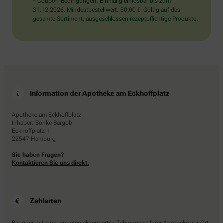
* Coupon-Bedingungen: Einmalig einlösbar bis zum
31.12.2026. Mindestbestellwert: 50,00 €. Gültig auf das
gesamte Sortiment, ausgeschlossen rezeptpflichtige Produkte.
Information der Apotheke am Eckhoffplatz
Apotheke am Eckhoffplatz
Inhaber: Sönke Bargob
Eckhoffplatz 1
22547 Hamburg
Sie haben Fragen?
Kontaktieren Sie uns direkt.
Zahlarten
Bar oder mit einer anderen akzeptierten Zahlungsart Ihrer Apotheke vor Ort.