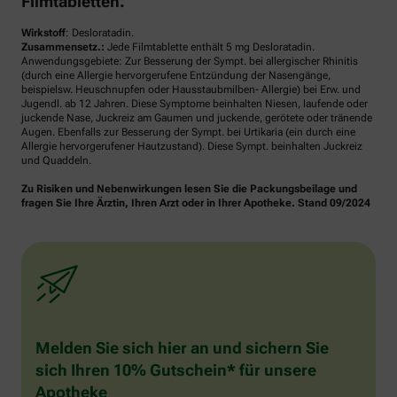
Filmtabletten.
Wirkstoff
: Desloratadin.
Zusammensetz.:
Jede Filmtablette enthält 5 mg Desloratadin.
Anwendungsgebiete: Zur Besserung der Sympt. bei allergischer Rhinitis
(durch eine Allergie hervorgerufene Entzündung der Nasengänge,
beispielsw. Heuschnupfen oder Hausstaubmilben- Allergie) bei Erw. und
Jugendl. ab 12 Jahren. Diese Symptome beinhalten Niesen, laufende oder
juckende Nase, Juckreiz am Gaumen und juckende, gerötete oder tränende
Augen. Ebenfalls zur Besserung der Sympt. bei Urtikaria (ein durch eine
Allergie hervorgerufener Hautzustand). Diese Sympt. beinhalten Juckreiz
und Quaddeln.
Zu Risiken und Nebenwirkungen lesen Sie die Packungsbeilage und
fragen Sie Ihre Ärztin, Ihren Arzt oder in Ihrer Apotheke. Stand 09/2024
Melden Sie sich hier an und sichern Sie
sich Ihren 10% Gutschein* für unsere
Apotheke