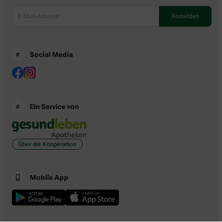
Social Media
Ein Service von
Über die Kooperation
Mobile App