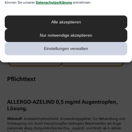
können Sie unserer
Datenschutzerklärung
entnehmen.
www.doppelherz.de
Alle akzeptieren
Nur notwendige akzeptieren
Einstellungen verwalten
Pflichttext
ALLERGO-AZELIND 0,5 mg/ml Augentropfen,
Lösung.
Wirkstoff
: Azelastinhydrochlorid. Anwendungsgebiet: Zur Behandlung und
Vorbeugung von durch Heuschnupfen bedingten Beschwerden am Auge
(saisonale allerg. Konjunktivitis) bei Erw., Jugendl. und Kindr. ab 4 Jahren.