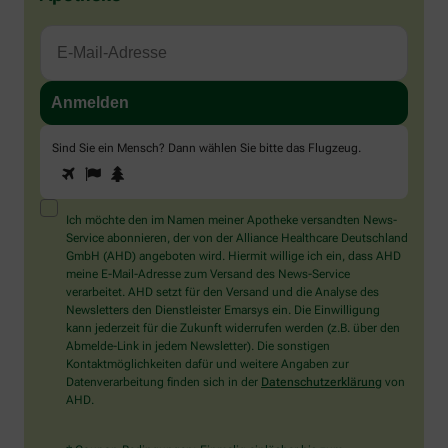
Sind Sie ein Mensch? Dann wählen Sie bitte
das Flugzeug
.
1
2
3
Sind
Sie
ein
Mensch?
Ich möchte den im Namen meiner Apotheke versandten News-
Dann
Service abonnieren, der von der Alliance Healthcare Deutschland
wählen
GmbH (AHD) angeboten wird. Hiermit willige ich ein, dass AHD
Sie
meine E-Mail-Adresse zum Versand des News-Service
bitte
verarbeitet. AHD setzt für den Versand und die Analyse des
das
Newsletters den Dienstleister Emarsys ein. Die Einwilligung
Flugzeug.
kann jederzeit für die Zukunft widerrufen werden (z.B. über den
Abmelde-Link in jedem Newsletter). Die sonstigen
Kontaktmöglichkeiten dafür und weitere Angaben zur
Datenverarbeitung finden sich in der
Datenschutzerklärung
von
AHD.