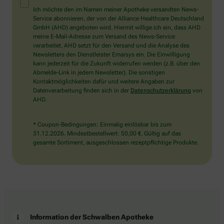
Mensch?
Ich möchte den im Namen meiner Apotheke versandten News-
Dann
Service abonnieren, der von der Alliance Healthcare Deutschland
wählen
GmbH (AHD) angeboten wird. Hiermit willige ich ein, dass AHD
Sie
meine E-Mail-Adresse zum Versand des News-Service
bitte
verarbeitet. AHD setzt für den Versand und die Analyse des
den
Newsletters den Dienstleister Emarsys ein. Die Einwilligung
LKW.
kann jederzeit für die Zukunft widerrufen werden (z.B. über den
Abmelde-Link in jedem Newsletter). Die sonstigen
Kontaktmöglichkeiten dafür und weitere Angaben zur
Datenverarbeitung finden sich in der
Datenschutzerklärung
von
AHD.
* Coupon-Bedingungen: Einmalig einlösbar bis zum
31.12.2026. Mindestbestellwert: 50,00 €. Gültig auf das
gesamte Sortiment, ausgeschlossen rezeptpflichtige Produkte.
Information der Schwalben Apotheke