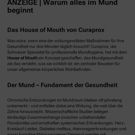
ANZEIGE | Warum alles im Mund
beginnt
Das House of Mouth von Curaprox
Was wäre, wenn eine der wirkungsvollsten Maßnahmen für Ihre
Gesundheit nur drei Minuten täglich braucht? Curaprox, der
Schweizer Spezialist für professionelle Mundhygiene, hat mit dem
House of Mouth
ein Konzept geschaffen, das Mundgesundheit
als das versteht, was sie wirklich ist: ein zentraler Baustein für
unser allgemeines körperliches Wohlbefinden.
Der Mund – Fundament der Gesundheit
Chronische Entzündungen im Mundraum bleiben oft jahrelang
unbemerkt – und entfalten dabei eine Wirkung, die weit über die
Zähne hinausreicht. Wissenschaftliche Studien belegen
eindeutige Zusammenhänge zwischen unbehandelter
Parodontitis und ernsthaften systemischen Erkrankungen: Herz-
Kreislauf-Leiden, Diabetes mellitus, Atemwegserkrankungen und
sogar kognitive Abbauprozesse (Demenz) werden mit