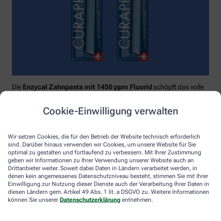
Die
Enzycal Zahnpasta mit 1450 ppm Fluorid
schöpft das volle
Potential deines Speichels aus und boostet mit natürlichen
Enzymen deine körpereigenen Abwehrkräfte.
Cookie-Einwilligung verwalten
Raumfüllend, effektiv und schonend:
Curaprox-
Interdentalbürsten „prime“
reinigen den gesamten kritischen
Wir setzen Cookies, die für den Betrieb der Website technisch erforderlich
Zahnzwischenraum effektiv und verletzungsfrei: vom
sind. Darüber hinaus verwenden wir Cookies, um unsere Website für Sie
Zahnfleischrand über die konkaven Nischen bis direkt unter die
optimal zu gestalten und fortlaufend zu verbessern. Mit Ihrer Zustimmung
Kontaktstelle. Selbst kleinste Interdentalräume werden ohne
geben wir Informationen zu Ihrer Verwendung unserer Website auch an
Drittanbieter weiter. Soweit dabei Daten in Ländern verarbeitet werden, in
®
Verletzungsgefahr behandelt – dank Cural
, dem hauchdünnen
denen kein angemessenes Datenschutzniveau besteht, stimmen Sie mit Ihrer
und extrastarken Chirurgendraht, mit dem eine einzige
Einwilligung zur Nutzung dieser Dienste auch der Verarbeitung Ihrer Daten in
Reinigungsbewegung ausreicht: einmal rein und raus. Fertig.
diesen Ländern gem. Artikel 49 Abs. 1 lit. a DSGVO zu. Weitere Informationen
können Sie unserer
Datenschutzerklärung
entnehmen.
Das House of Mouth bündelt dieses Wissen – und macht
konsequente Mundpflege für jeden zugänglich.