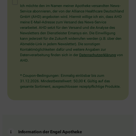
Mensch?
Ich möchte den im Namen meiner Apotheke versandten News-
Dann
Service abonnieren, der von der Alliance Healthcare Deutschland
wählen
GmbH (AHD) angeboten wird. Hiermit willige ich ein, dass AHD
Sie
meine E-Mail-Adresse zum Versand des News-Service
bitte
verarbeitet. AHD setzt für den Versand und die Analyse des
den
Newsletters den Dienstleister Emarsys ein. Die Einwilligung
Baum.
kann jederzeit für die Zukunft widerrufen werden (z.B. über den
Abmelde-Link in jedem Newsletter). Die sonstigen
Kontaktmöglichkeiten dafür und weitere Angaben zur
Datenverarbeitung finden sich in der
Datenschutzerklärung
von
AHD.
* Coupon-Bedingungen: Einmalig einlösbar bis zum
31.12.2026. Mindestbestellwert: 50,00 €. Gültig auf das
gesamte Sortiment, ausgeschlossen rezeptpflichtige Produkte.
Information der Engel Apotheke