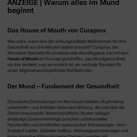
ANZEIGE | Warum alles im Mund
beginnt
Das House of Mouth von Curaprox
Was wäre, wenn eine der wirkungsvollsten Maßnahmen für Ihre
Gesundheit nur drei Minuten täglich braucht? Curaprox, der
Schweizer Spezialist für professionelle Mundhygiene, hat mit dem
House of Mouth
ein Konzept geschaffen, das Mundgesundheit
als das versteht, was sie wirklich ist: ein zentraler Baustein für
unser allgemeines körperliches Wohlbefinden.
Der Mund – Fundament der Gesundheit
Chronische Entzündungen im Mundraum bleiben oft jahrelang
unbemerkt – und entfalten dabei eine Wirkung, die weit über die
Zähne hinausreicht. Wissenschaftliche Studien belegen
eindeutige Zusammenhänge zwischen unbehandelter
Parodontitis und ernsthaften systemischen Erkrankungen: Herz-
Kreislauf-Leiden, Diabetes mellitus, Atemwegserkrankungen und
sogar kognitive Abbauprozesse (Demenz) werden mit