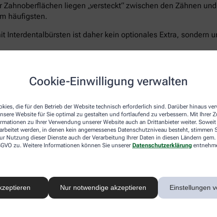
r Zahnoberflächen liegen „versteckt“ zwischen den Zähnen und 
m häufigsten.
t Interdentalbürsten ist daher kein optionales Extra, sondern u
Cookie-Einwilligung verwalten
Curaprox bietet für jeden Schritt die passende Lösun
5.460 Filamenten für eine schonend-gründliche Rei
kies, die für den Betrieb der Website technisch erforderlich sind. Darüber hinaus v
nsere Website für Sie optimal zu gestalten und fortlaufend zu verbessern. Mit Ihrer
Zahnpasta Enzycal 1450
, die die natürliche Mundfl
ormationen zu Ihrer Verwendung unserer Website auch an Drittanbieter weiter. Soweit
Außerdem das
CPS prime Starter Set
– ein Sortimen
rarbeitet werden, in denen kein angemessenes Datenschutzniveau besteht, stimmen Si
Größen für eine vollständige und umfassende Pflege
ur Nutzung dieser Dienste auch der Verarbeitung Ihrer Daten in diesen Ländern gem. 
 DSGVO zu. Weitere Informationen können Sie unserer
Datenschutzerklärung
entnehm
Sanft zu Zähnen und Zahnfleisch – unerbittlich geg
®
hocheffizienten
5.460 Curen
-Borsten
der Curaprox
schonen aber Zahnfleisch und- schmelz. Der kleine B
ermöglicht ein präzises, wirkungsvolles Zähneputze
kzeptieren
Nur notwendige akzeptieren
Einstellungen v