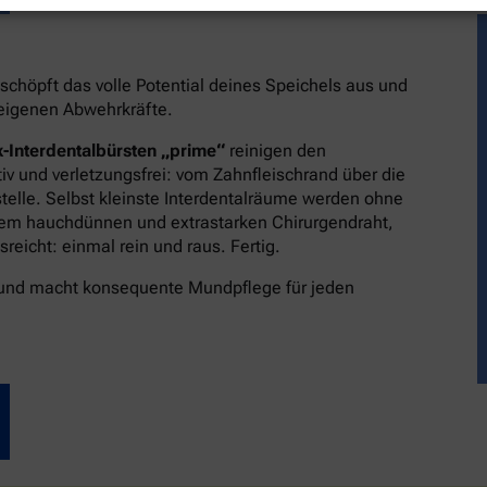
schöpft das volle Potential deines Speichels aus und
reigenen Abwehrkräfte.
-Interdentalbürsten „prime“
reinigen den
v und verletzungsfrei: vom Zahnfleischrand über die
stelle. Selbst kleinste Interdentalräume werden ohne
dem hauchdünnen und extrastarken Chirurgendraht,
eicht: einmal rein und raus. Fertig.
 und macht konsequente Mundpflege für jeden