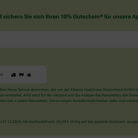
d sichern Sie sich Ihren 10% Gutschein* für unsere 
1
2
3
Sind
us
.
Sie
ein
Mensch?
en News-Service abonnieren, der von der Alliance Healthcare Deutschland GmbH (AH
Dann
verarbeitet. AHD setzt für den Versand und die Analyse des Newsletters den Dienstle
wählen
de-Link in jedem Newsletter). Die sonstigen Kontaktmöglichkeiten dafür und weitere
Sie
bitte
das
31.12.2026. Mindestbestellwert: 50,00 €. Gültig auf das gesamte Sortiment, ausges
Haus.