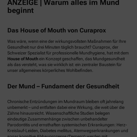
ANZEIGE | Warum alles im Mund
beginnt
Das House of Mouth von Curaprox
Was wäre, wenn eine der wirkungsvollsten Maßnahmen für Ihre
Gesundheit nur drei Minuten täglich braucht? Curaprox, der
Schweizer Spezialist für professionelle Mundhygiene, hat mit dem
House of Mouth
ein Konzept geschaffen, das Mundgesundheit
als das versteht, was sie wirklich ist: ein zentraler Baustein für
unser allgemeines körperliches Wohlbefinden.
Der Mund – Fundament der Gesundheit
Chronische Entzündungen im Mundraum bleiben oft jahrelang
unbemerkt – und entfalten dabei eine Wirkung, die weit über die
Zähne hinausreicht. Wissenschaftliche Studien belegen
eindeutige Zusammenhänge zwischen unbehandelter
Parodontitis und ernsthaften systemischen Erkrankungen: Herz-
Kreislauf-Leiden, Diabetes mellitus, Atemwegserkrankungen und
sogar kognitive Abbauprozesse (Demenz) werden mit