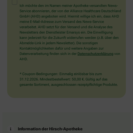
Mensch?
Ich möchte den im Namen meiner Apotheke versandten News-
Dann
Service abonnieren, der von der Alliance Healthcare Deutschland
wählen
GmbH (AHD) angeboten wird. Hiermit willige ich ein, dass AHD
Sie
meine E-Mail-Adresse zum Versand des News-Service
bitte
verarbeitet. AHD setzt für den Versand und die Analyse des
das
Newsletters den Dienstleister Emarsys ein. Die Einwilligung
Haus.
kann jederzeit für die Zukunft widerrufen werden (z.B. über den
Abmelde-Link in jedem Newsletter). Die sonstigen
Kontaktmöglichkeiten dafür und weitere Angaben zur
Datenverarbeitung finden sich in der
Datenschutzerklärung
von
AHD.
* Coupon-Bedingungen: Einmalig einlösbar bis zum
31.12.2026. Mindestbestellwert: 50,00 €. Gültig auf das
gesamte Sortiment, ausgeschlossen rezeptpflichtige Produkte.
Information der Hirsch-Apotheke