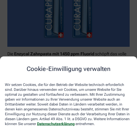
Die
Enzycal Zahnpasta mit 1450 ppm Fluorid
schöpft das volle
Potential deines Speichels aus und boostet mit natürlichen
Enzymen deine körpereigenen Abwehrkräfte.
Cookie-Einwilligung verwalten
Raumfüllend, effektiv und schonend:
Curaprox-
Interdentalbürsten „prime“
reinigen den gesamten kritischen
Wir setzen Cookies, die für den Betrieb der Website technisch erforderlich
Zahnzwischenraum effektiv und verletzungsfrei: vom
sind. Darüber hinaus verwenden wir Cookies, um unsere Website für Sie
Zahnfleischrand über die konkaven Nischen bis direkt unter die
optimal zu gestalten und fortlaufend zu verbessern. Mit Ihrer Zustimmung
Kontaktstelle. Selbst kleinste Interdentalräume werden ohne
geben wir Informationen zu Ihrer Verwendung unserer Website auch an
Drittanbieter weiter. Soweit dabei Daten in Ländern verarbeitet werden, in
®
Verletzungsgefahr behandelt – dank Cural
, dem hauchdünnen
denen kein angemessenes Datenschutzniveau besteht, stimmen Sie mit Ihrer
und extrastarken Chirurgendraht, mit dem eine einzige
Einwilligung zur Nutzung dieser Dienste auch der Verarbeitung Ihrer Daten in
Reinigungsbewegung ausreicht: einmal rein und raus. Fertig.
diesen Ländern gem. Artikel 49 Abs. 1 lit. a DSGVO zu. Weitere Informationen
können Sie unserer
Datenschutzerklärung
entnehmen.
Das House of Mouth bündelt dieses Wissen – und macht
konsequente Mundpflege für jeden zugänglich.