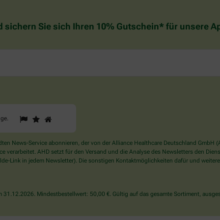
d sichern Sie sich Ihren 10% Gutschein* für unsere 
1
2
3
Sind
gge
.
Sie
ein
Mensch?
en News-Service abonnieren, der von der Alliance Healthcare Deutschland GmbH (AH
Dann
verarbeitet. AHD setzt für den Versand und die Analyse des Newsletters den Dienstle
wählen
de-Link in jedem Newsletter). Die sonstigen Kontaktmöglichkeiten dafür und weitere
Sie
bitte
die
31.12.2026. Mindestbestellwert: 50,00 €. Gültig auf das gesamte Sortiment, ausges
Flagge.