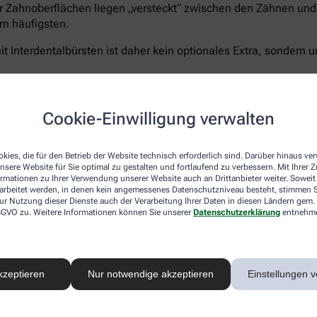
r Zahnoberflächen liegen „versteckt“ zwischen den Zähnen und 
m häufigsten.
t Interdentalbürsten ist daher kein optionales Extra, sondern u
Cookie-Einwilligung verwalten
Curaprox bietet für jeden Schritt die passende Lösun
5.460 Filamenten für eine schonend-gründliche Rei
kies, die für den Betrieb der Website technisch erforderlich sind. Darüber hinaus v
nsere Website für Sie optimal zu gestalten und fortlaufend zu verbessern. Mit Ihrer
Zahnpasta Enzycal 1450
, die die natürliche Mundfl
ormationen zu Ihrer Verwendung unserer Website auch an Drittanbieter weiter. Soweit
Außerdem das
CPS prime Starter Set
– ein Sortimen
rarbeitet werden, in denen kein angemessenes Datenschutzniveau besteht, stimmen Si
Größen für eine vollständige und umfassende Pflege
ur Nutzung dieser Dienste auch der Verarbeitung Ihrer Daten in diesen Ländern gem. 
 DSGVO zu. Weitere Informationen können Sie unserer
Datenschutzerklärung
entnehm
Sanft zu Zähnen und Zahnfleisch – unerbittlich geg
®
hocheffizienten
5.460 Curen
-Borsten
der Curaprox
schonen aber Zahnfleisch und- schmelz. Der kleine B
ermöglicht ein präzises, wirkungsvolles Zähneputze
kzeptieren
Nur notwendige akzeptieren
Einstellungen v