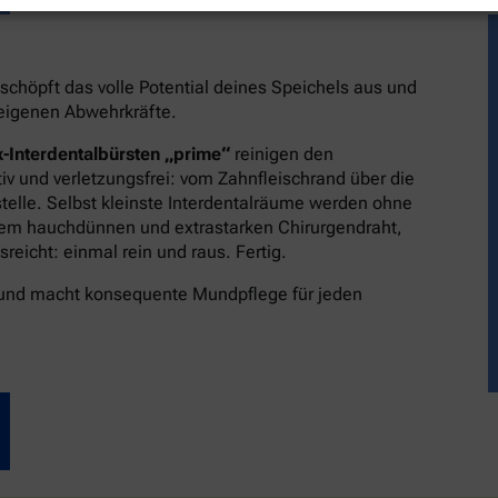
schöpft das volle Potential deines Speichels aus und
reigenen Abwehrkräfte.
-Interdentalbürsten „prime“
reinigen den
v und verletzungsfrei: vom Zahnfleischrand über die
stelle. Selbst kleinste Interdentalräume werden ohne
dem hauchdünnen und extrastarken Chirurgendraht,
eicht: einmal rein und raus. Fertig.
 und macht konsequente Mundpflege für jeden